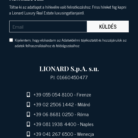
Töltse ki az adatlapot a hírlevélre való feliratkozáshoz. Friss híreket fog kapni
a Lionard Luxury Real Estate luxusingatlanjairól.
KÜLDÉS
Kijelentem, hogy elolvastam az Adatvédelmi tájékoztatót és hozzájárulok az
adatok felhasználásához és feldolgozásához
LIONARD S.p.A. s.u.
P.I. 01660450477
+39 055 054 8100
- Firenze
+39 02 2506 1442
- Milánó
+39 06 8681 0250
- Róma
+39 081 1938 4400
- Naples
+39 041 267 6500
- Wenecja