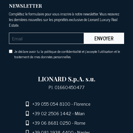
NEWSLETTER
Complétez le formulaire pour vous inscrire à notre newsletter. Vous recevrez
les dernières nouvelles sur les propriétés exclusive de Lionard Luxury Real
Estate.
ENVOYER
Je déclare avoir lu la politique de confidentialité et j'accepte l'utilisation et le
traitement de mes données personnelles
LIONARD S.p.A. s.u.
P.I. 01660450477
+39 055 054 8100
- Florence
+39 02 2506 1442
- Milan
+39 06 8681 0250
- Rome
+39 081 1938 4400
- Naples