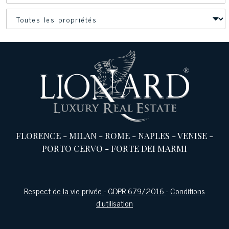
FLORENCE
-
MILAN
-
ROME
-
NAPLES
-
VENISE
-
PORTO CERVO
-
FORTE DEI MARMI
Respect de la vie privée
-
GDPR 679/2016
-
Conditions
d'utilisation