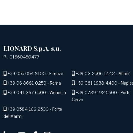
LIONARD S.p.A. s.u.
P.I. 01660450477
+39 055 054 8100
- Firenze
+39 02 2506 1442
- Milánó
+39 06 8681 0250
- Róma
+39 081 1938 4400
- Naple
+39 041 267 6500
- Wenecja
+39 0789 192 5600
- Porto
Cervo
+39 0584 166 2500
- Forte
dei Marmi