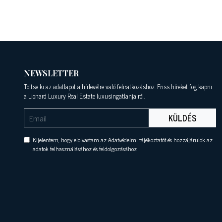
NEWSLETTER
Töltse ki az adatlapot a hírlevélre való feliratkozáshoz. Friss híreket fog kapni
a Lionard Luxury Real Estate luxusingatlanjairól.
KÜLDÉS
Kijelentem, hogy elolvastam az Adatvédelmi tájékoztatót és hozzájárulok az
adatok felhasználásához és feldolgozásához