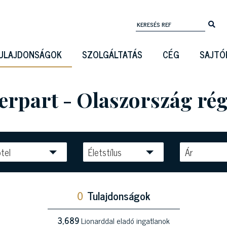
ULAJDONSÁGOK
SZOLGÁLTATÁS
CÉG
SAJTÓ
gerpart - Olaszország ré
tel
Életstílus
Ár
0
Tulajdonságok
3,689
Lionarddal eladó ingatlanok