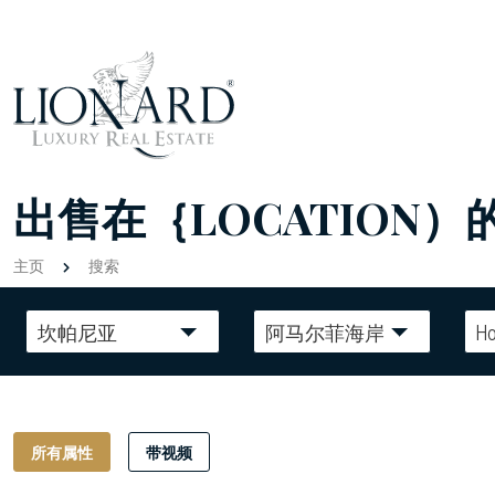
出售在｛LOCATION）
主页
搜索
坎帕尼亚
阿马尔菲海岸
Ho
所有属性
带视频