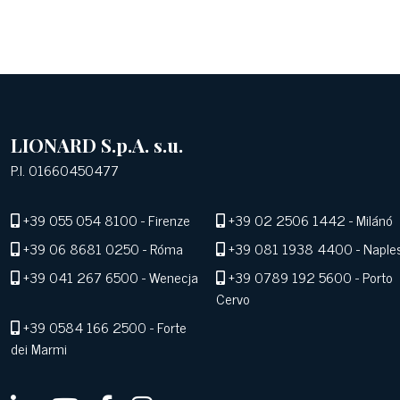
LIONARD S.p.A. s.u.
P.I. 01660450477
+39 055 054 8100
- Firenze
+39 02 2506 1442
- Milánó
+39 06 8681 0250
- Róma
+39 081 1938 4400
- Naple
+39 041 267 6500
- Wenecja
+39 0789 192 5600
- Porto
Cervo
+39 0584 166 2500
- Forte
dei Marmi