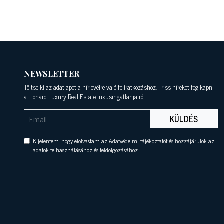
NEWSLETTER
Töltse ki az adatlapot a hírlevélre való feliratkozáshoz. Friss híreket fog kapni
a Lionard Luxury Real Estate luxusingatlanjairól.
KÜLDÉS
Kijelentem, hogy elolvastam az Adatvédelmi tájékoztatót és hozzájárulok az
adatok felhasználásához és feldolgozásához