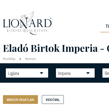
T
Eladó Birtok Imperia -
Kezdőlap
Keresés
Ligùria
Imperia
Bi
MINDEN INGATLAN
VIDEÓVAL