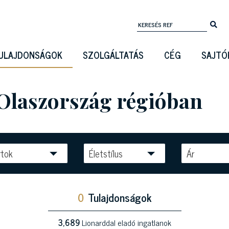
ULAJDONSÁGOK
SZOLGÁLTATÁS
CÉG
SAJTÓ
 Olaszország régióban
rtok
Életstílus
Ár
0
Tulajdonságok
3,689
Lionarddal eladó ingatlanok