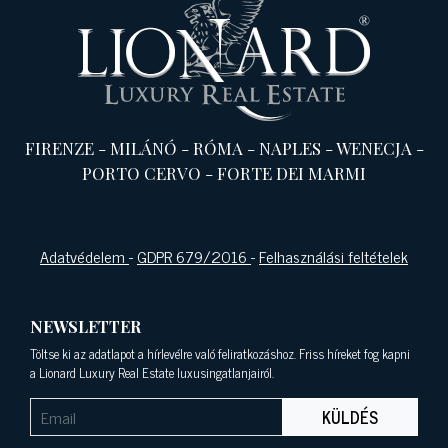
FIRENZE
-
MILÁNÓ
-
RÓMA
-
NAPLES
-
WENECJA
-
PORTO CERVO
-
FORTE DEI MARMI
Adatvédelem
-
GDPR 679/2016
-
Felhasználási feltételek
NEWSLETTER
Töltse ki az adatlapot a hírlevélre való feliratkozáshoz. Friss híreket fog kapni
a Lionard Luxury Real Estate luxusingatlanjairól.
KÜLDÉS