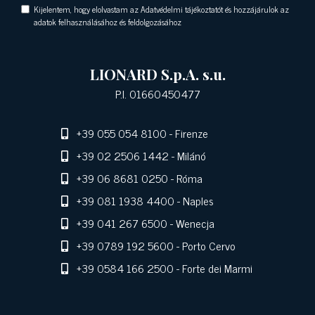
Kijelentem, hogy elolvastam az Adatvédelmi tájékoztatót és hozzájárulok az
adatok felhasználásához és feldolgozásához
LIONARD S.p.A. s.u.
P.I. 01660450477
+39 055 054 8100
- Firenze
+39 02 2506 1442
- Milánó
+39 06 8681 0250
- Róma
+39 081 1938 4400
- Naples
+39 041 267 6500
- Wenecja
+39 0789 192 5600
- Porto Cervo
+39 0584 166 2500
- Forte dei Marmi