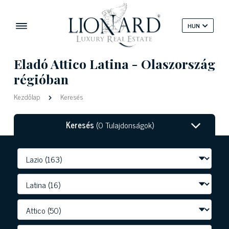
HUN
Eladó Attico Latina - Olaszország
régióban
Kezdőlap
Keresés
Keresés
(0 Tulajdonságok)