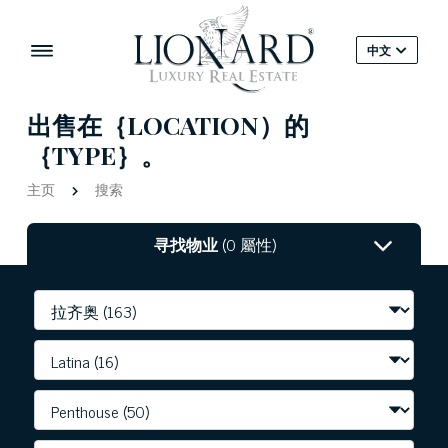
中文
出售在｛LOCATION）的
｛TYPE｝。
主页
搜索
寻找物业
(0 屬性)