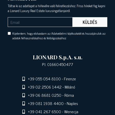
Töltse ki az adatlapot a hírlevélre való feliratkozáshoz. Friss híreket fog kapni
a Lionard Luxury Real Estate luxusingatlanjairól.
KÜLDÉS
Kijelentem, hogy elolvastam az Adatvédelmi tájékoztatót és hozzájárulok az
adatok felhasználásához és feldolgozásához
LIONARD S.p.A. s.u.
P.I. 01660450477
+39 055 054 8100
- Firenze
+39 02 2506 1442
- Milánó
+39 06 8681 0250
- Róma
+39 081 1938 4400
- Naples
+39 041 267 6500
- Wenecja