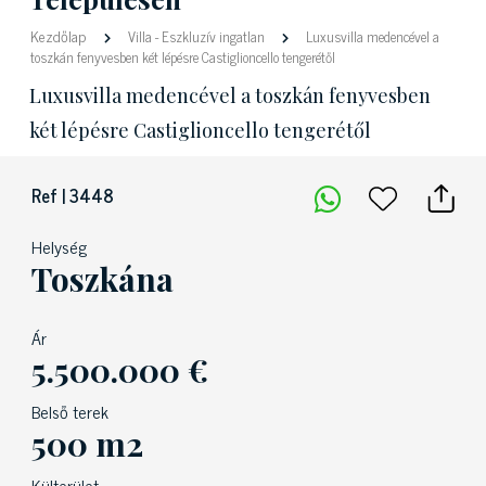
Kezdőlap
Villa
-
Eszkluzív ingatlan
Luxusvilla medencével a
toszkán fenyvesben két lépésre Castiglioncello tengerétől
Luxusvilla medencével a toszkán fenyvesben
két lépésre Castiglioncello tengerétől
Ref | 3448
Helység
Toszkána
Ár
5.500.000 €
Belső terek
500 m2
Külterület