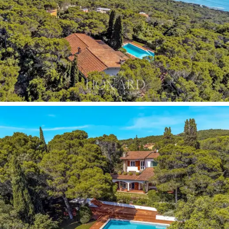
egy mosdó és egy saját fürdőszobával ellátott szoba,
mely jelenleg játékszobaként funkcionál, de könnyen
átalakítható hálószobává.
Hálózóna és Panoráma Terasz
A földszintről egy lépcső vezet a 125 m²-es első
szintre, mely teljes egészében hálózóna. Itt található
négy hálószoba, mindegyik privát fürdőszobával ellátva.
Ezenkívül, ezen a szinten van egy tetőtéri 40 m²-es
terasz, a medencére és a partvidékre néző kilátással.
Erről a szintről, egy padlásfeljáró vezet fel a
padlástérbe. A szuterén szinten a gépházon kívül van
egy nagy nyitott tér és más helyiségek, melyeket
tovább lehet alakítani egy már elérhető tervvel.
Növényekben Gazdag Kert és Panoráma Úszómedence