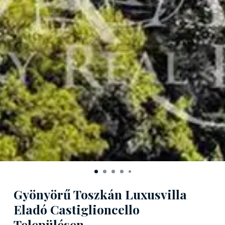
Gyönyörű Toszkán Luxusvilla
Eladó Castiglioncello
Településen