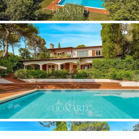
A 3000 m²-es és mediterrán aromanövényekkel
beültetett kert, automatikus öntözőrendszerrel ellátva,
egy zöld és békés oázist kínál. A 80 m²-es medence,
hidromasszázs résszel és medenceszéli bárral, egy
modern sóalapú klórozású rendszer és önellátó
elektronikus pompa működteti, és ideális mélységgel
rendelkezik az úszáshoz és a pihenéshez. A tulajdont
kiegészíti egy riasztórendszer és egy garázs.
Szolgáltatásokhoz és Látnivalókhoz való Közelség
A villa Castiglioncello és Cala de' Medici, a zóna
legfontosabb kikötőjének közelében található, és nincs
messze Livorno városától sem, mely autóval 15 perc
alatt elérhető. Pisa repülőtere mindössze 30 perces
autóútra van. A sportlétesítmények, a felszerelt