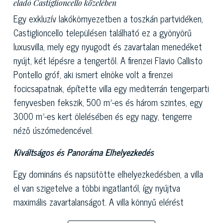
eladó Castiglioncello közelében
Egy exkluzív lakókörnyezetben a toszkán partvidéken,
Castiglioncello településen található ez a gyönyörű
luxusvilla, mely egy nyugodt és zavartalan menedéket
nyújt, két lépésre a tengertől. A firenzei Flavio Callisto
Pontello gróf, aki ismert elnöke volt a firenzei
focicsapatnak, építette villa egy mediterrán tengerparti
fenyvesben fekszik, 500 m²-es és három szintes, egy
3000 m²-es kert ölelésében és egy nagy, tengerre
néző úszómedencével.
Kiváltságos és Panoráma Elhelyezkedés
Egy domináns és napsütötte elhelyezkedésben, a villa
el van szigetelve a többi ingatlantól, így nyújtva
maximális zavartalanságot. A villa könnyű elérést
biztosít a csipkézett sziklás tirrén tengerpartra, melyet