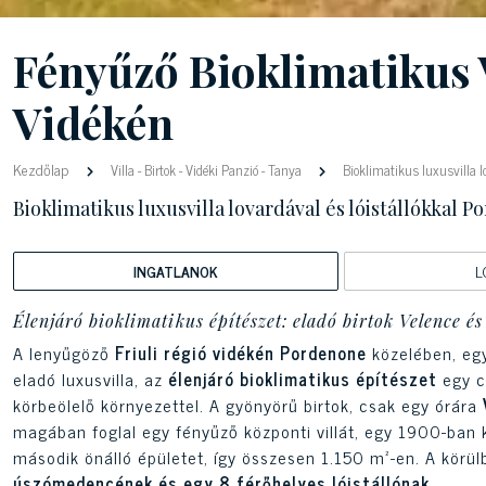
Fényűző Bioklimatikus V
Vidékén
Kezdőlap
Villa
-
Birtok
-
Vidéki Panzió
-
Tanya
Bioklimatikus luxusvilla l
Bioklimatikus luxusvilla lovardával és lóistállókkal
INGATLANOK
L
Élenjáró bioklimatikus építészet: eladó birtok Velence é
A lenyűgöző
Friuli régió vidékén Pordenone
közelében, egy
eladó luxusvilla, az
élenjáró bioklimatikus építészet
egy c
körbeölelő környezettel. A gyönyörű birtok, csak egy órára
magában foglal egy fényűző központi villát, egy 1900-ban k
második önálló épületet, így összesen 1.150 m²-en. A körül
úszómedencének és egy 8 férőhelyes lóistállónak
.