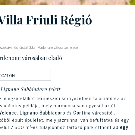
illa Friuli Régió
ovardával és lóistállókkal Pordenone városában eladó
 Pordenone városában eladó
OCATION
s Lignano Sabbiadoro felett
 lélegzetelállító természeti környezetben található ez az
sodálatos példája, mely harmonikusan egyesül az őt
Velence
,
Lignano Sabbiadoro
és
Cortina
városaitól,
őből épült épületet, mely jázminnal van befuttatva és egy
belül 7.600 m²-es tulajdonhoz tartozó park otthont ad
egy