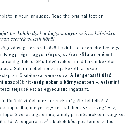
nslate in your language. Read the original text on
aját parkolóhellyel, a hagyományos száraz kőfalakra
rrán cserjék veszik körül.
zőgazdasági teraszai között szinte teljesen elrejtve, egy
ely
egy régi, hagyományos, száraz kőfalakra épült
itromligetek, szőlőültetvények és mediterrán bozótos
a és a Salernói-öböl horizontja között: a fekete
slapra illő kilátással varázsolva.
A tengerparti útról
mi abszolút ritkaság ebben a környezetben –, valamint
teszi teljessé ezt az egyedülálló ingatlant.
feltűnő díszítőelemek tesznek még élettel telivé. A
 a nappaliba, melyet egy kerek fehér asztal szegélyez,
os lépcső vezet a galériára, amely pihenősarokként vagy két
akítható. A tengerre néző ablakok bőséges természetes