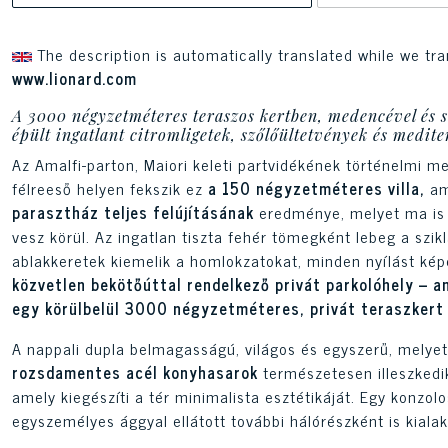
The description is automatically translated while we tra
www.lionard.com
A 3000 négyzetméteres teraszos kertben, medencével és s
épült ingatlant citromligetek, szőlőültetvények és medite
Az Amalfi-parton, Maiori keleti partvidékének történelmi me
félreeső helyen fekszik ez
a 150 négyzetméteres villa,
am
parasztház teljes felújításának
eredménye, melyet ma is c
vesz körül. Az ingatlan tiszta fehér tömegként lebeg a szikl
ablakkeretek kiemelik a homlokzatokat, minden nyílást képe
közvetlen bekötőúttal rendelkező privát parkolóhely – a
egy körülbelül 3000 négyzetméteres, privát teraszkert
A nappali dupla belmagasságú, világos és egyszerű, melyet 
rozsdamentes acél konyhasarok
természetesen illeszkedik
amely kiegészíti a tér minimalista esztétikáját. Egy konzol
egyszemélyes ággyal ellátott további hálórészként is kial
fényt biztosítanak az egész térben.