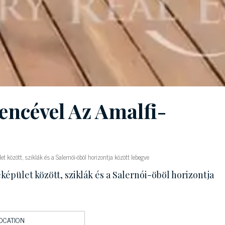
encével Az Amalfi-
t között, sziklák és a Salernói-öböl horizontja között lebegve
képület között, sziklák és a Salernói-öböl horizontja
OCATION