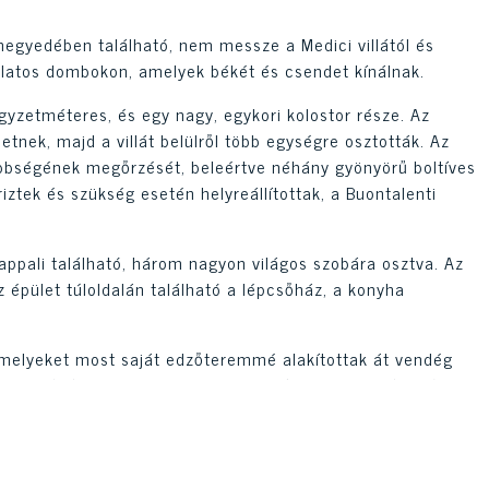
egyedében található, nem messze a Medici villától és
álatos dombokon, amelyek békét és csendet kínálnak.
yzetméteres, és egy nagy, egykori kolostor része. Az
etnek, majd a villát belülről több egységre osztották. Az
többségének megőrzését, beleértve néhány gyönyörű boltíves
ztek és szükség esetén helyreállítottak, a Buontalenti
appali található, három nagyon világos szobára osztva. Az
 épület túloldalán található a lépcsőház, a konyha
e, melyeket most saját edzőteremmé alakítottak át vendég
kben néhány egyedi, szabad falazatú boltozat található,
endeltetését, mint pincéket és raktárakat.
át fürdőszobával. Továbbhaladva elérjük az első emeletet,
yosó egy hálószobába vezet, melynek egyik oldalán saját