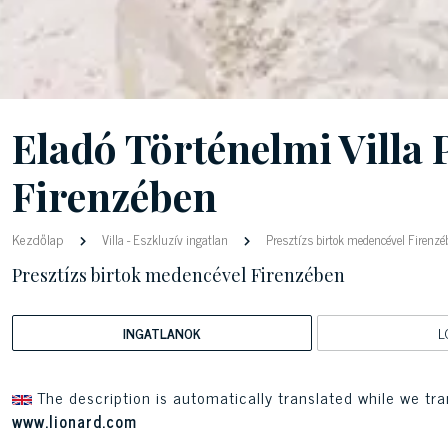
Eladó Történelmi Villa
Firenzében
Kezdőlap
Villa
-
Eszkluzív ingatlan
Presztízs birtok medencével Firenzé
Presztízs birtok medencével Firenzében
INGATLANOK
L
The description is automatically translated while we tra
www.lionard.com