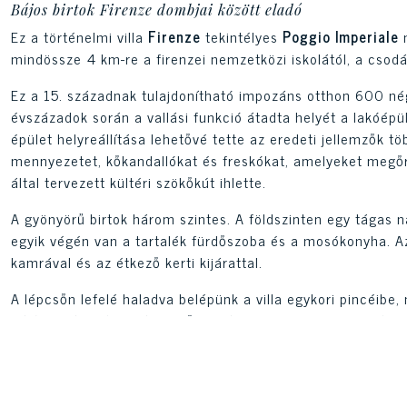
Bájos birtok Firenze dombjai között eladó
Ez a történelmi villa
Firenze
tekintélyes
Poggio Imperiale
n
mindössze 4 km-re a firenzei nemzetközi iskolától, a csod
Ez a 15. századnak tulajdonítható impozáns otthon 600 nég
évszázadok során a vallási funkció átadta helyét a lakóépül
épület helyreállítása lehetővé tette az eredeti jellemzők 
mennyezetet, kőkandallókat és freskókat, amelyeket megőri
által tervezett kültéri szökőkút ihlette.
A gyönyörű birtok három szintes. A földszinten egy tágas n
egyik végén van a tartalék fürdőszoba és a mosókonyha. Az
kamrával és az étkező kerti kijárattal.
A lépcsőn lefelé haladva belépünk a villa egykori pincéib
hálószobával és saját fürdőszobával. A földalatti helyisége
amelyek segítségével felismerhetjük a helyiségek eredeti r
A földszintről a lépcső felénél egy hálószobába jutunk saj
amelyet előkelőbb és elegánsabb szobák jellemeznek. A fol