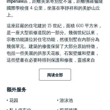
Imperiale
區，距離美第奇別墅不遠，距離佛羅倫薩
國際學校僅 4 公里，坐落在寧靜祥和的美妙山丘
上。
這座莊嚴的住宅建於 15 世紀，面積 600 平方米，
是一座大型前修道院的一部分。幾個世紀以來，
宗教功能讓位於住宅功能，然後別墅在內部分為
幾個單元。建築的修復保留了大部分原始特徵，
包括一些美麗的拱形天花板、石製壁爐和壁畫，
這些壁畫在必要時得到保護和修復，靈感來自
Buontalenti 設計的戶外噴泉。
阅读全部
美麗的莊園分為三層。一樓設有寬敞的起居區，
分為三個非常明亮的房間。一端是備用浴室和洗
额外服务
衣房。在大樓的對面，我們找到了樓梯間、帶食
品儲藏室的廚房和帶通往花園出口的餐廳。
花园
游泳池
走下樓梯，我們進入了曾經是別墅地窖的地方，
私人停车位
双层玻璃