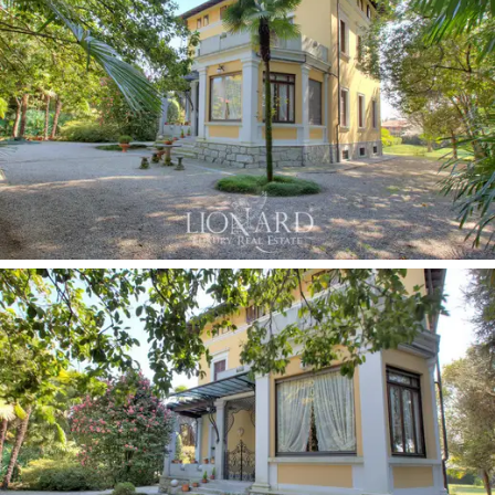
környezetére; van még egy hálószoba és egy
fürdőszoba.
Ezt
az eladásra szánt luxusszállást
két nagy szoba,
melyek közül az egyik közvetlen hozzáférést biztosít a
kerthez, és néhány, az alsó földszinten található utcai
szoba kiegészíti. Ezt a
birtokot
egy fényűző, 2800
m2-es park veszi körül, évszázados fákkal és örökzöld
növényekkel.