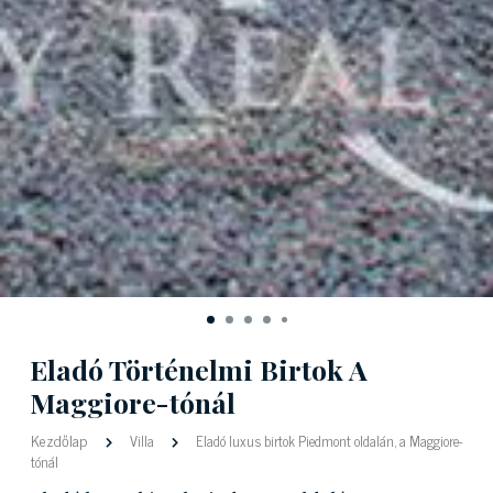
Eladó Történelmi Birtok A
Maggiore-tónál
Kezdőlap
Villa
Eladó luxus birtok Piedmont oldalán, a Maggiore-
tónál