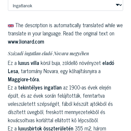
The description is automatically translated while we
translate in your language. Read the original text on
www.lionard.com
Századi ingatlan eladó Novara megyében
Ez a
luxus villa
körül buja, zöldellő növényzet
eladó
Lesa,
tartomány Novara, egy kőhajításnyira a
Maggiore-tóra.
Ez a
tekintélyes ingatlan
az 1900-as évek elején
épült, és az évek során felújították, fenntartva
veleszületett szépségét, fából készült ajtókból és
díszített üvegből, freskott mennyezetekből és
kovácsoltvas korláttal ellátott kő lépcsőből.
Ez a
luxusbirtok összterületén
355 m2, három