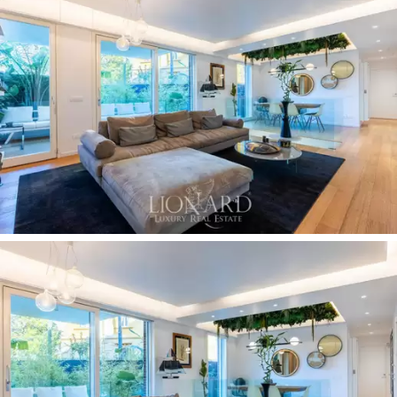
medencéhez,
valamint egy második hálószobából,
ahonnan ki lehet jutni a kertbe. Egy másik fürdőszoba a
folyosón található. Az egész lakás behúzható,
elektromosan behúzható ablakokkal van felszerelve,
amelyek elegánsan és diszkréten illeszkednek a
környezetbe, és lehetővé teszik a
természetes fény
legjobb kihasználását.
A földszintet műgyanta lépcső köti össze a
pinceszinttel. Itt található két, jelenleg
dolgozószobaként
vagy vendégszobaként és
játszószobaként
használt szoba, valamint egy nagy
fürdőszoba, egy
mosókonyha
, egy
gardrób
és
számos egyéb gardrób és gardrób az optimális
térrendezés érdekében. Az alagsor a társasházból
külön bejáraton keresztül is megközelíthető, lifttel
ellátva.