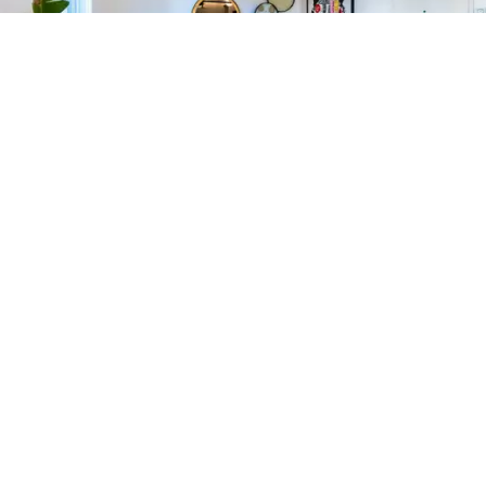
szintű felületkezeléssel
ez a tekintélyes birtok a
luxus, a kényelem és a stílus tökéletes kombinációját
testesíti meg.