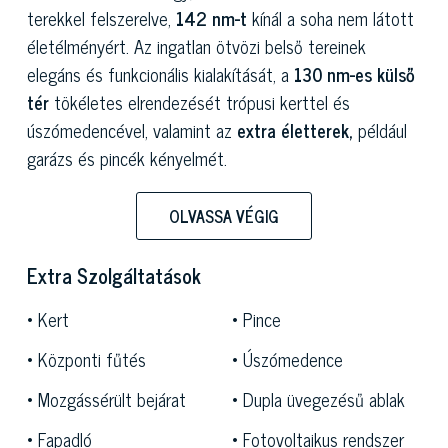
terekkel felszerelve,
142 nm-t
kínál a soha nem látott
életélményért. Az ingatlan ötvözi belső tereinek
elegáns és funkcionális kialakítását, a
130 nm-es külső
tér
tökéletes elrendezését trópusi kerttel és
úszómedencével, valamint az
extra életterek,
például
garázs és pincék kényelmét.
Ez a tekintélyes eladó ingatlan Róma egyik
OLVASSA VÉGIG
legexkluzívabb és legbájosabb részén található, amely
eklektikus építészetéről és kifinomult környezetéről
Extra Szolgáltatások
híres. Az elegáns paloták, történelmi villák és fákkal
szegélyezett utcák jellemzik, a kerület egyedi
Kert
Pince
hangulatot kínál, amely a különböző stílusok, köztük a
Központi fűtés
Úszómedence
szecesszió, a neogótika, a neoreneszánsz és a deco
ötvözéséből adódik. A történelmi központhoz közeli
Mozgássérült bejárat
Dupla üvegezésű ablak
kiváltságos elhelyezkedése
miatt keresett úti cél
Fapadló
Fotovoltaikus rendszer