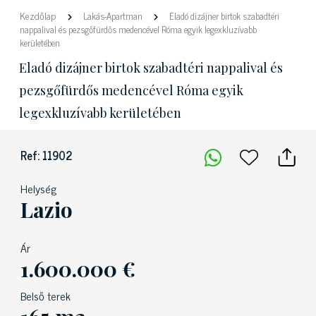
Kezdőlap
Lakás-Apartman
Eladó dizájner birtok szabadtéri
nappalival és pezsgőfürdős medencével Róma egyik legexkluzívabb
kerületében
Eladó dizájner birtok szabadtéri nappalival és
pezsgőfürdős medencével Róma egyik
legexkluzívabb kerületében
Ref: 11902
Helység
Lazio
Ár
1.600.000 €
Belső terek