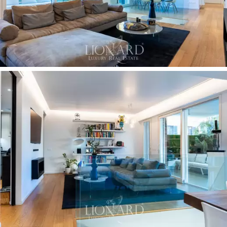
A lakást
130 nm-es külső tér veszi körül,
elegáns
világos fa deszkával burkolva. A földszinti nappaliból
egy
kanapéval és gyönyörű növényekkel
berendezett terasz
nyílik. Amint az ablakok kinyílnak,
ez a tér tökéletesen illeszkedik a belső térbe, és nagy
és tágas beszélgetési teret hoz létre. Erről a területről
mindössze néhány lépésnyire jutunk el a gyönyörű,
nyüzsgő kertbe, amely egzotikus növényeken,
függőleges növényfalakon, pihenőhelyeken,
étkező
pavilonnal
, valamint
az 5 méteres, saját
hidromasszázs medencéhez vezet. ellenáramú
úszás,
behúzható kültéri zuhanyzó szolgálja ki. A teljes
kertrész
drámai világítással
, elektromos
takarófüggönnyel - a maximális magánélet érdekében -
automata öntözőrendszerrel
és szúnyogriasztó