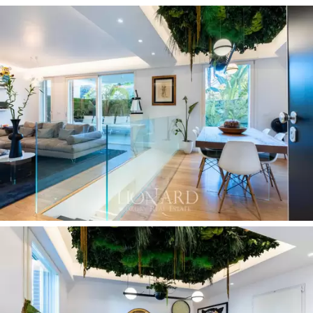
párarendszerrel van felszerelve.
A biztonságról
az ingatlanon belül és a társasház
közös részein egyaránt elektromos kivitelű rácsok,
riasztórendszer és videó megfigyelés gondoskodik. Az
eladó ingatlant
1 nagyon nagy dupla garázs és 4
pince teszi teljessé.
Ez az új építésű lakás eladó egy ritka lehetőség Róma
szívében. A modern épületben található, harmonikusan
illeszkedik a környék történelmi környezetébe,
a jövőbe
tekint, miközben kapcsolatot tart a múlttal.
Kötetei
koherensen integrálódnak a környező építészeti
keretek közé, így testesítik meg az evolúciót és a
modernitást a nagy hagyományok kontextusában. A
részletekre való aprólékos odafigyeléssel,
a fejlett
otthoni automatizálási rendszerekkel és a magas