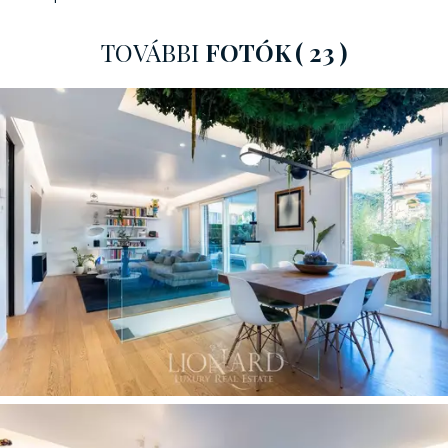
azok körében, akik luxusotthont keresnek a főváros
szívében, anélkül, hogy feláldoznák a magánéletet és a
TOVÁBBI
FOTÓK
( 23 )
titoktartást.
Eladó ez az exkluzív, 142 nm-es lakás
, dupla önálló
bejárattal
. A földszinten egy világos és modern
fapadlós nappali található: egy kandallós
nappaliból
és
egy étkezőből álló nyitott tér, amelyet vizuálisan
elválaszt a padlóból kiemelkedő eredeti üveginstalláció.
Két pompás rejtett, átlátszatlan üvegajtó köti össze a
nappalit a
konyhával
, amelyet a luxusbútorok vezető
márkája gyártott, és a berendezéssel, egy nagy
indukciós főzőlappal és egy nyitott borospincével
egészül ki.
A hálórész egy
fő hálószobából áll, saját
fürdőszobával és közvetlen hozzáféréssel a