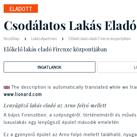
ELADOTT
Csodálatos Lakás Eladó
Kezdőlap
Lakás-Apartman
Előkelő lakás eladó Firenze központjában
Előkelő lakás eladó Firenze központjában
INGATLANOK
L
The description is automatically translated while we tra
www.lionard.com
Lenyűgöző lakás eladó az Arno folyó mellett
A bájos Firenzében, a szépségéről, történelméről és művés
luxuslakás egy lenyűgöző épület második emeletén.
Ez a gyönyörű épület az Arno-folyó mellett található, nyug