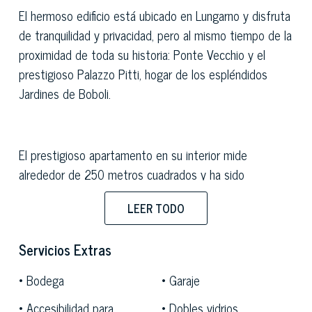
El hermoso edificio está ubicado en Lungarno y disfruta
de tranquilidad y privacidad, pero al mismo tiempo de la
proximidad de toda su historia: Ponte Vecchio y el
prestigioso Palazzo Pitti, hogar de los espléndidos
Jardines de Boboli.
El prestigioso apartamento en su interior mide
alrededor de 250 metros cuadrados y ha sido
recientemente renovado, con grandes ventanales, finos
LEER TODO
acabados y pisos de madera, todo lo cual le otorga una
luminosidad inigualable. La encantadora residencia
Servicios Extras
ofrece varias habitaciones con la posibilidad de
amueblarlas a su gusto, incluyendo tres habitaciones y
Bodega
Garaje
dos baños.
Accesibilidad para
Dobles vidrios