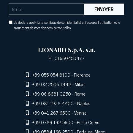
ENVOYER
Je déclare avoir lu la politique de confidentialité et j'accepte l'utilisation et le
traitement de mes données personnelles
LIONARD S.p.A. s.u.
P.I. 01660450477
+39 055 054 8100
- Florence
+39 02 2506 1442
- Milan
+39 06 8681 0250
- Rome
+39 081 1938 4400
- Naples
+39 041 267 6500
- Venise
+39 0789 192 5600
- Porto Cervo
+39 0584 166 2500
- Forte dei Marmi