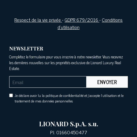
Respect de la vie privée
-
GDPR 679/2016
-
Conditions
d'utilisation
NEWSLETTER
Complétez le formulaire pour vous inscrire à notre newsletter. Vous recevrez
les dernières nouvelles sur les propriétés exclusive de Lionard Luxury Real
Estate.
ENVOYER
Je déclare avoir lu la politique de confidentialité et j'accepte l'utilisation et le
traitement de mes données personnelles
LIONARD S.p.A. s.u.
P.I. 01660450477