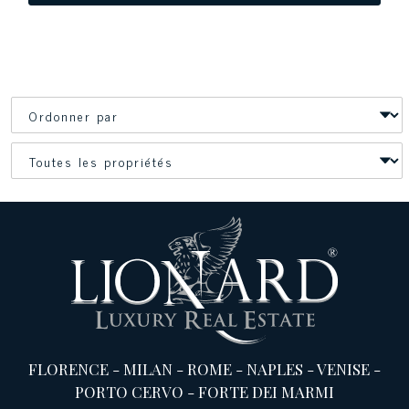
FLORENCE
-
MILAN
-
ROME
-
NAPLES
-
VENISE
-
PORTO CERVO
-
FORTE DEI MARMI