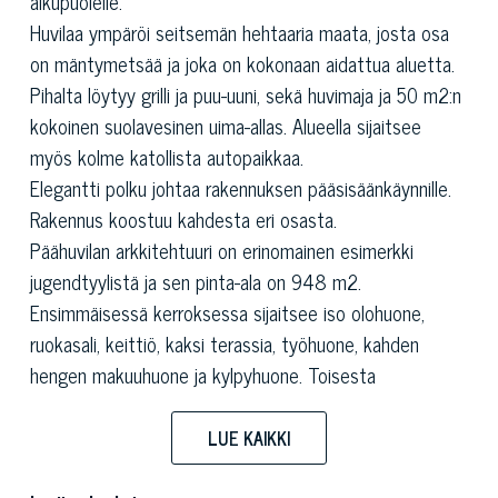
alkupuolelle.
Huvilaa ympäröi seitsemän hehtaaria maata, josta osa
on mäntymetsää ja joka on kokonaan aidattua aluetta.
Pihalta löytyy grilli ja puu-uuni, sekä huvimaja ja 50 m2:n
kokoinen suolavesinen uima-allas. Alueella sijaitsee
myös kolme katollista autopaikkaa.
Elegantti polku johtaa rakennuksen pääsisäänkäynnille.
Rakennus koostuu kahdesta eri osasta.
Päähuvilan arkkitehtuuri on erinomainen esimerkki
jugendtyylistä ja sen pinta-ala on 948 m2.
Ensimmäisessä kerroksessa sijaitsee iso olohuone,
ruokasali, keittiö, kaksi terassia, työhuone, kahden
hengen makuuhuone ja kylpyhuone. Toisesta
kerroksesta löytyy viisi makuuhuonetta, joista kolme on
kahden hengen huoneita, sekä kolme makuuhuonetta.
LUE KAIKKI
Myynnissä olevaan luksushuvilaan yhdistetty