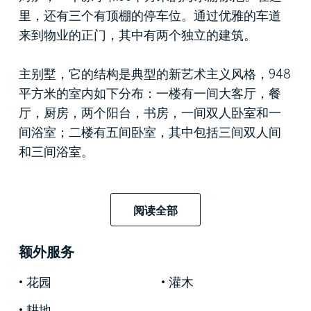
里，还有三个有顶棚的停车位。通过优雅的车道
来到物业的正门，其中有两个独立的建筑。
主别墅，它的结构是典型的新艺术主义风格，948
平方米的室内如下分布：一楼有一间大客厅，餐
厅，厨房，两个阳台，书房，一间双人卧室和一
间浴室；二楼有五间卧室，其中包括三间双人间
和三间浴室。
豪华别墅的附属建筑有142平方米，底楼有一间带
壁炉的起居室和一间浴室，而二楼是一个带餐厅
阅读全部
的厨房，并延伸至一个大型的阳光露台，另外还
有三间卧室和两间浴室。
额外服务
花园
灌木
室内宽敞明亮，装修精致典雅，特别是天花板，
地板和昂贵的家具。
耕地