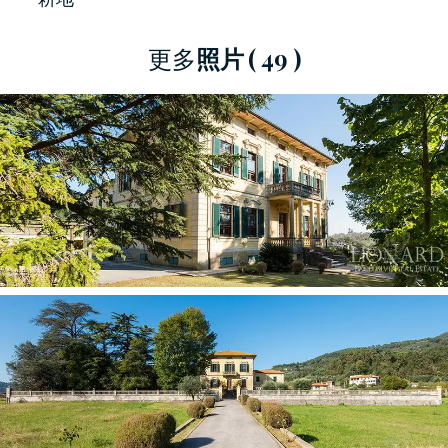
这是卢卡地区一块真正的宝石，周围绿树环绕，
更多
照片
( 49 )
并靠近著名的托斯卡纳。