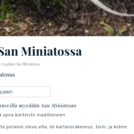
San Miniatossa
een myydään San Miniatossa
atossa
SIJAINTI
susvilla myydään San Miniatssao
upea kiinteistö maatiloineen.
 peräisin oleva villa, eli kartanorakennus, torni, ja kolme
.