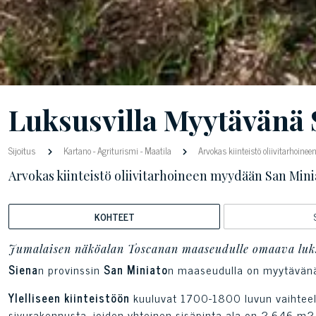
Luksusvilla Myytävänä 
Sijoitus
Kartano
-
Agriturismi
-
Maatila
Arvokas kiinteistö oliivitarhoin
Arvokas kiinteistö oliivitarhoineen myydään San Mini
KOHTEET
Jumalaisen näköalan Toscanan maaseudulle omaava luk
Siena
n provinssin
San Miniato
n maaseudulla on myytävänä 
Ylelliseen kiinteistöön
kuuluvat 1700-1800 luvun vaihteelta
sivurakennusta, joiden yhteinen sisäpinta-ala on 2.646 m2