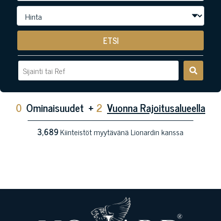
ETSI
0
Ominaisuudet
+
2
Vuonna Rajoitusalueella
3,689
Kiinteistöt myytävänä Lionardin kanssa