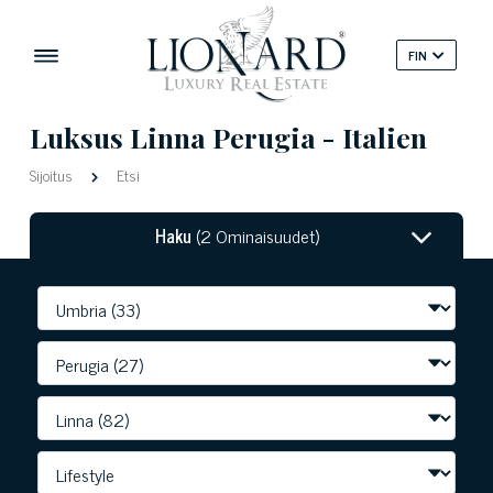
FIN
Luksus Linna Perugia - Italien
Sijoitus
Etsi
Haku
(2 Ominaisuudet)