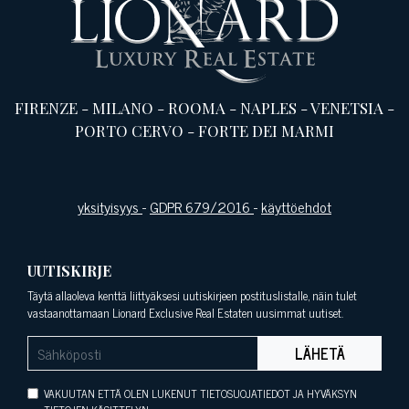
FIRENZE
-
MILANO
-
ROOMA
-
NAPLES
-
VENETSIA
-
PORTO CERVO
-
FORTE DEI MARMI
yksityisyys
-
GDPR 679/2016
-
käyttöehdot
UUTISKIRJE
Täytä allaoleva kenttä liittyäksesi uutiskirjeen postituslistalle, näin tulet
vastaanottamaan Lionard Exclusive Real Estaten uusimmat uutiset.
LÄHETÄ
VAKUUTAN ETTÄ OLEN LUKENUT TIETOSUOJATIEDOT JA HYVÄKSYN