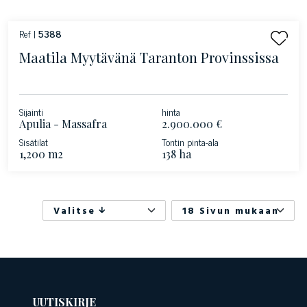
Ref |
5388
Maatila Myytävänä Taranton Provinssissa
Sijainti
hinta
Apulia - Massafra
2.900.000 €
Sisätilat
Tontin pinta-ala
1,200 m2
138 ha
Valitse
18 Sivun mukaan
UUTISKIRJE