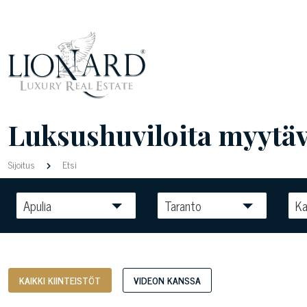
Luksushuviloita myytäv
Sijoitus
Etsi
Apulia
Taranto
Ka
KAIKKI KIINTEISTÖT
VIDEON KANSSA