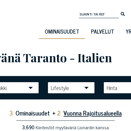
OMINAISUUDET
PALVELUT
Y
änä Taranto - Italien
ikki
Lifestyle
Hinta
3
Ominaisuudet
+
2
Vuonna Rajoitusalueella
3,690
Kiinteistöt myytävänä Lionardin kanssa