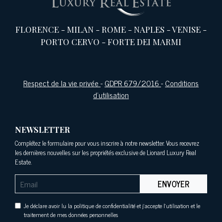
FLORENCE
-
MILAN
-
ROME
-
NAPLES
-
VENISE
-
PORTO CERVO
-
FORTE DEI MARMI
Respect de la vie privée
-
GDPR 679/2016
-
Conditions
d'utilisation
NEWSLETTER
Complétez le formulaire pour vous inscrire à notre newsletter. Vous recevrez
les dernières nouvelles sur les propriétés exclusive de Lionard Luxury Real
Estate.
ENVOYER
Je déclare avoir lu la politique de confidentialité et j'accepte l'utilisation et le
traitement de mes données personnelles