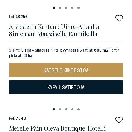
Ref:
10256
Arvostettu Kartano Uima-Altaalla
Siracusan Maagisella Rannikolla
Sijainti:
Sisilia - Siracusa
hinta:
pyynnöstä
Sisätilat:
880 m2
Tontin
pinta-ala:
3 ha
KATSELE KIINTEISTÖÄ
KYSY LISÄTIETOJA
Ref:
7648
Merelle Päin Oleva Boutique-Hotelli