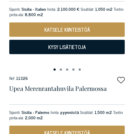
Sijainti:
Sisilia - Italien
hinta:
2.100.000 €
Sisätilat:
1,050 m2
Tontin
pinta-ala:
8,800 m2
KATSELE KIINTEISTÖÄ
KYSY LISÄTIETOJA
Ref:
11326
Upea Merenrantahuvila Palermossa
Sijainti:
Sisilia - Palermo
hinta:
pyynnöstä
Sisätilat:
1,500 m2
Tontin
pinta-ala:
2,000 m2
KATSELE KIINTEISTÖÄ