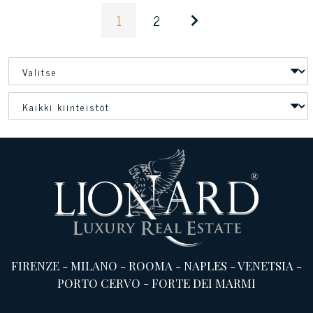
1
2
FIRENZE
-
MILANO
-
ROOMA
-
NAPLES
-
VENETSIA
-
PORTO CERVO
-
FORTE DEI MARMI