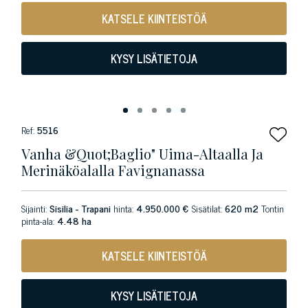
KATSELE KIINTEISTÖÄ
KYSY LISÄTIETOJA
Ref:
5516
Vanha &Quot;baglio" Uima-Altaalla Ja
Merinäköalalla Favignanassa
Sijainti:
Sisilia - Trapani
hinta:
4.950.000 €
Sisätilat:
620 m2
Tontin
pinta-ala:
4.48 ha
KATSELE KIINTEISTÖÄ
KYSY LISÄTIETOJA