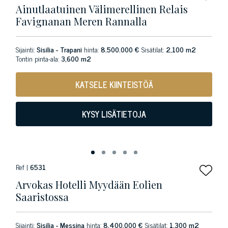
Ainutlaatuinen Välimerellinen Relais
Favignanan Meren Rannalla
Sijainti:
Sisilia - Trapani
hinta:
8.500.000 €
Sisätilat:
2,100 m2
Tontin pinta-ala:
3,600 m2
KATSELE KIINTEISTÖÄ
KYSY LISÄTIETOJA
Ref |
6531
Arvokas Hotelli Myydään Eolien
Saaristossa
Sijainti:
Sisilia - Messina
hinta:
8.400.000 €
Sisätilat:
1,300 m2