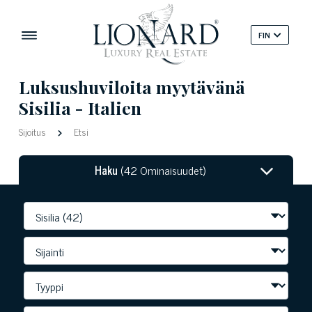
FIN
Luksushuviloita myytävänä
Sisilia - Italien
Sijoitus
Etsi
Haku
(42 Ominaisuudet)