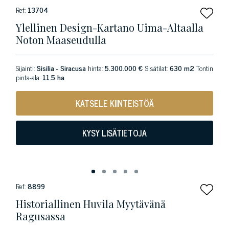
Ref:
13704
Ylellinen Design-Kartano Uima-Altaalla
Noton Maaseudulla
Sijainti:
Sisilia - Siracusa
hinta:
5.300.000 €
Sisätilat:
630 m2
Tontin
pinta-ala:
11.5 ha
KATSELE KIINTEISTÖÄ
KYSY LISÄTIETOJA
Ref:
8899
Historiallinen Huvila Myytävänä
Ragusassa