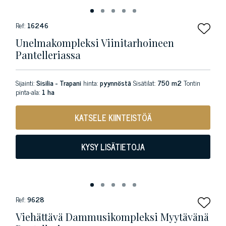
Ref:
16246
Unelmakompleksi Viinitarhoineen
Pantelleriassa
Sijainti:
Sisilia - Trapani
hinta:
pyynnöstä
Sisätilat:
750 m2
Tontin
pinta-ala:
1 ha
KATSELE KIINTEISTÖÄ
KYSY LISÄTIETOJA
Ref:
9628
Viehättävä Dammusikompleksi Myytävänä