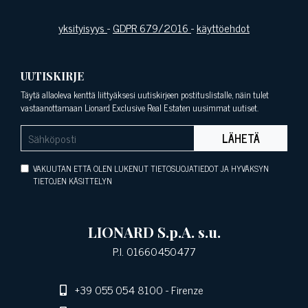
yksityisyys
-
GDPR 679/2016
-
käyttöehdot
UUTISKIRJE
Täytä allaoleva kenttä liittyäksesi uutiskirjeen postituslistalle, näin tulet
vastaanottamaan Lionard Exclusive Real Estaten uusimmat uutiset.
LÄHETÄ
VAKUUTAN ETTÄ OLEN LUKENUT TIETOSUOJATIEDOT JA HYVÄKSYN
TIETOJEN KÄSITTELYN
LIONARD S.p.A. s.u.
P.I. 01660450477
+39 055 054 8100
- Firenze