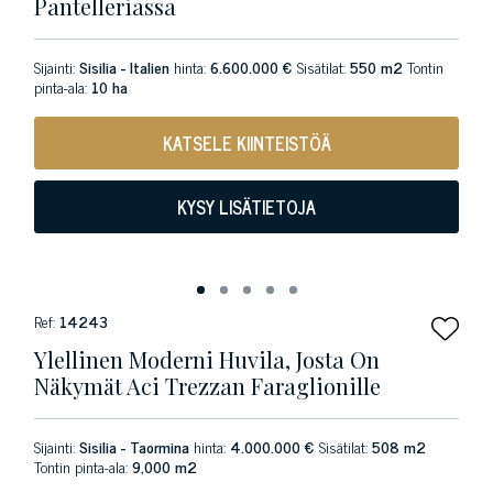
Pantelleriassa
Sijainti:
Sisilia - Italien
hinta:
6.600.000 €
Sisätilat:
550 m2
Tontin
pinta-ala:
10 ha
KATSELE KIINTEISTÖÄ
KYSY LISÄTIETOJA
Ref:
14243
Ylellinen Moderni Huvila, Josta On
Näkymät Aci Trezzan Faraglionille
Sijainti:
Sisilia - Taormina
hinta:
4.000.000 €
Sisätilat:
508 m2
Tontin pinta-ala:
9,000 m2