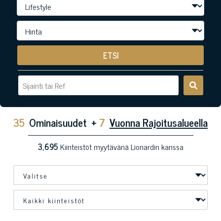
ETSI
35
Ominaisuudet
+
7
Vuonna Rajoitusalueella
3,695
Kiinteistöt myytävänä Lionardin kanssa