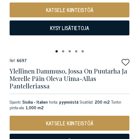
KATSELE KIINTEISTÖÄ
KYSY LISÄTIETOJA
Ref:
6697
Ylellinen Dammuso, Jossa On Puutarha Ja
Merelle Päin Oleva Uima-Allas
Pantelleriassa
Sijainti:
Sisilia - Italien
hinta:
pyynnöstä
Sisätilat:
200 m2
Tontin
pinta-ala:
1,000 m2
KATSELE KIINTEISTÖÄ