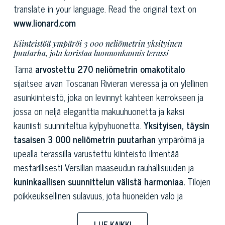
translate in your language. Read the original text on
www.lionard.com
Kiinteistöä ympäröi 3 000 neliömetrin yksityinen
puutarha, jota koristaa luonnonkaunis terassi
Tämä
arvostettu 270 neliömetrin omakotitalo
sijaitsee aivan Toscanan Rivieran vieressä ja on ylellinen
asuinkiinteistö, joka on levinnyt kahteen kerrokseen ja
jossa on neljä eleganttia makuuhuonetta ja kaksi
kauniisti suunniteltua kylpyhuonetta.
Yksityisen, täysin
tasaisen 3 000 neliömetrin puutarhan
ympäröimä ja
upealla terassilla varustettu kiinteistö ilmentää
mestarillisesti Versilian maaseudun rauhallisuuden ja
kuninkaallisen suunnittelun välistä harmoniaa.
Tilojen
poikkeuksellinen sulavuus, jota huoneiden valo ja
yksityisyys täydentävät, luo erittäin arvokkaan asunnon.
Arkkitehtoninen pohjaratkaisu paljastaa luonnollisen
LUE KAIKKI