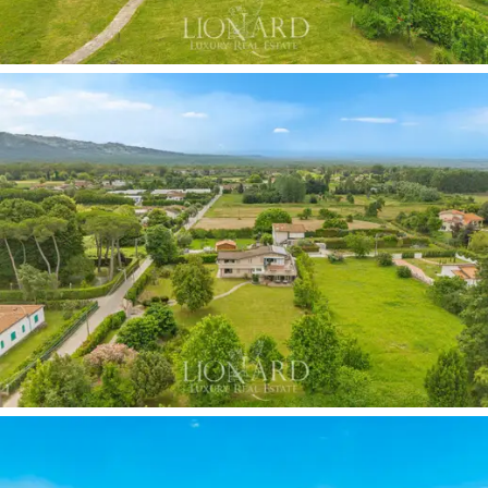
lähtökohta matkalle äärimmäisen elegantteihin
sisätiloihin, joissa hienot materiaalit ja moitteeton
ylläpito lisäävät koko asuinkompleksin ainutlaatuisuutta
ja arvovaltaa.
Sisätilojen asettelu
lisää korkealuokkaisen
viihtyisyyden tunnetta, joka ilmenee avarina ja
dramaattisten, ylellisten yksityiskohtien kautta.
Pääkerroksessa on
majesteettinen vastaanottohalli,
jossa hienosta punaisesta marmorista valmistetut
lattiat täydentävät vaikuttavaa suonikkaisesta
marmorista tehtyä nurkkatakkaa. Hienostunut liukuovi
johtaa tilavaan keittiö-ruokailutilaan. Toinen
harvinaisen
elegantti olohuone
toimii kirjastona ja yksityisenä
työhuoneena, ja se on kokonaan verhoiltu
mittatilaustyönä tehdyillä tummilla puupaneeleilla ja