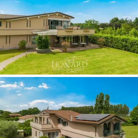
kiillotetuilla parkettilattioilla. Päämakuuhuoneita
täydentävät poikkeuksellisen tyylikkäät ja viimeistellyt
kylpyhuoneet
.
Ulkotilat muodostavat
harvinaisen luonnonrauhan
keitaan
, joka takaa täydellisen yksityisyyden.
Majesteettinen 3 000 neliömetrin puisto
, jota
hoidetaan huolellisesti nurmikkona ja jota rikastetaan
koristekasveilla ja vuosisatoja vanhoilla puilla, paljastaa
tilavia varjoalueita, jotka on suunniteltu hyvinvointiin ja
rentoutumiseen ulkoilmassa. Ulkoalueen arvovaltaa
lisäävät entisestään jo kuluvalle vuodelle myönnetyt
rakennusluvat
suuren uima-altaan rakentamiseen,
joka sijaitsee strategisesti auringonvaloisimmalla
paikalla. Yhteys ulkoilmaan täydentyy yläkerran
upeilla
aurinkoterasseilla
, joissa on terrakottalaatat ja
ajanmukaiset takorautakaiteet. Ne tarjoavat