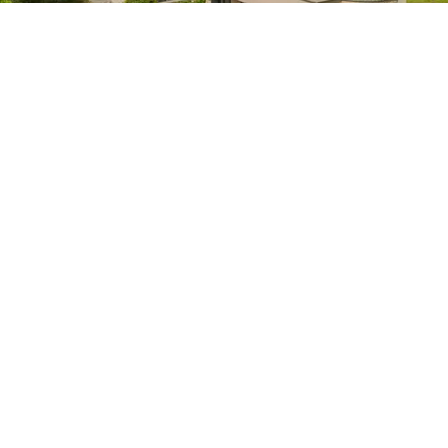
ihanteelliset oleskelutilat seurusteluun esteettömien
näkymien kera ympäröivälle maaseudulle.