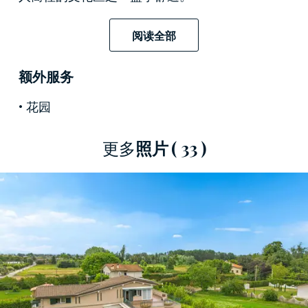
建築以其
罕見的沉穩設計脫穎而出，
柔和色調的
阅读全部
外觀與周圍鬱鬱蔥蔥的植被和諧相融，精緻的窗
框搭配深色百葉窗，更添幾分雅緻。建築頂部為
额外服务
坡屋頂，採用木框架和傳統磚塊結構，並巧妙地
整合了
先進的光伏系統
，體現了現代節能概念。
花园
一條精美的石板小徑通往
氣勢恢宏的有頂涼廊
，
開啟了通往極致優雅室內空間的旅程。精選的優
更多
照片
( 33 )
質材料與無可挑剔的維護，更彰顯了整個住宅區
的尊貴與奢華。
室內空間佈置
營造出優雅的社交氛圍，寬敞的空
間和奢華的細節設計相得益彰。主層設有
氣派的
接待大廳，
精美的紅色大理石地面與紋理大理石
打造的醒目角落壁爐交相輝映。一扇精緻的滑動
門通往寬敞的廚房餐廳。另一個
優雅的起居空間
可用作圖書館和私人書房，全部採用客製化深色