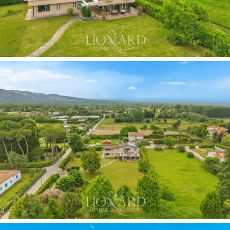
木鑲板和拋光拼花地板。主臥室套房的
浴室
設計
同樣令人驚艷，展現奢華風格。
戶外空間宛如一片
難得的自然寧靜綠洲
，確保了
絕對的隱私。
佔地3000平方米的宏偉公園
，精心
維護成一片草坪，點綴著觀賞植物和百年古樹，
寬敞的蔭涼區域專為戶外休閒放鬆而設計。此
外，園區內也已獲得規劃許可，今年將
建造一座
大型嵌入式游泳池，
選址於陽光最充足的位置，
更添戶外空間的尊貴氣質。位於上層的
壯觀陽光
露台
，鋪設著赤陶磚，配上古樸的鍛鐵欄桿，將
室內外空間完美連接，是舉辦聚會、欣賞週邊鄉
村美景的理想場所。