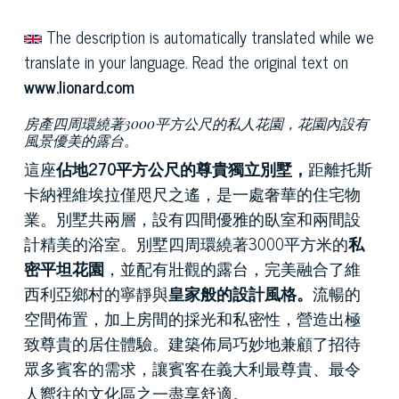
The description is automatically translated while we
translate in your language. Read the original text on
www.lionard.com
房產四周環繞著3000平方公尺的私人花園，花園內設有
風景優美的露台。
這座
佔地270平方公尺的尊貴獨立別墅，
距離托斯
卡納裡維埃拉僅咫尺之遙，是一處奢華的住宅物
業。別墅共兩層，設有四間優雅的臥室和兩間設
計精美的浴室。別墅四周環繞著3000平方米的
私
密平坦花園
，並配有壯觀的露台，完美融合了維
西利亞鄉村的寧靜與
皇家般的設計風格。
流暢的
空間佈置，加上房間的採光和私密性，營造出極
致尊貴的居住體驗。建築佈局巧妙地兼顧了招待
眾多賓客的需求，讓賓客在義大利最尊貴、最令
人嚮往的文化區之一盡享舒適。