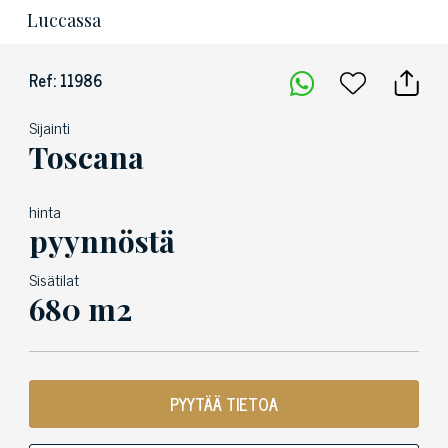
Luccassa
Ref: 11986
Sijainti
Toscana
hinta
pyynnöstä
Sisätilat
680 m2
PYYTÄÄ TIETOA