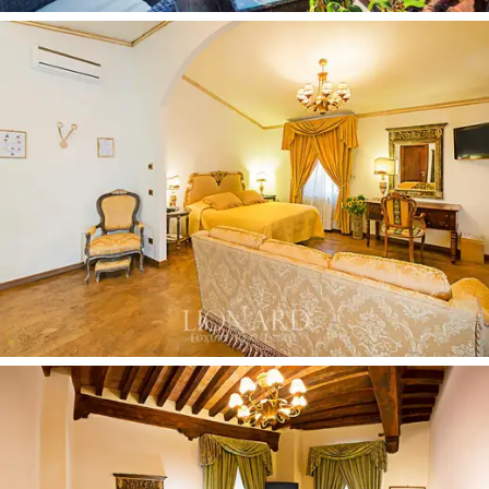
säilyttää perinteinen sielunsa, joka on rikastettu
hienostuneella eleganssilla ja kutsuvalla ilmapiirillä.
Tämä myytävä hotelli
on jakautunut useisiin tasoihin
ja tarjoaa 680 neliömetriä sisätilaa
.
Pohjakerroksessa on kutsuva eteinen sekä oleskelutila
ja kahvila, joita hallitsevat
korkeat katot alkuperäisillä
paljainepalkeilla
. 18 makuuhuonetta - mukaan lukien
kahden hengen huoneet, kolmen hengen huoneet,
neljän hengen huoneet
ja sviitit, joista on
panoraamanäkymät
- on varustettu kaikilla
mukavuuksilla. Esteettinen maku muistuttaa
jaloa
Lucchese-tyyliä
, ja sitä koristaa vanhentunut
parkettilattia, kun taas kylpyhuoneissa, käytävillä ja
muissa huoneissa on arvokasta paikallista marmoria ja
kiveä.