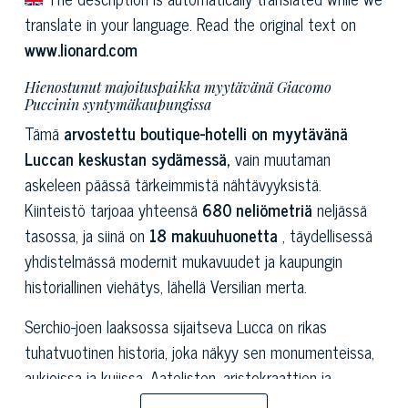
translate in your language. Read the original text on
www.lionard.com
Hienostunut majoituspaikka myytävänä Giacomo
Puccinin syntymäkaupungissa
Tämä
arvostettu boutique-hotelli on myytävänä
Luccan keskustan sydämessä,
vain muutaman
askeleen päässä tärkeimmistä nähtävyyksistä.
Kiinteistö tarjoaa yhteensä
680 neliömetriä
neljässä
tasossa, ja siinä on
18 makuuhuonetta
, täydellisessä
yhdistelmässä modernit mukavuudet ja kaupungin
historiallinen viehätys, lähellä Versilian merta.
Serchio-joen laaksossa sijaitseva Lucca on rikas
tuhatvuotinen historia, joka näkyy sen monumenteissa,
aukioissa ja kujissa. Aatelisten, aristokraattien ja
rikkaiden kauppiaiden rakastama ja suosima se näyttää