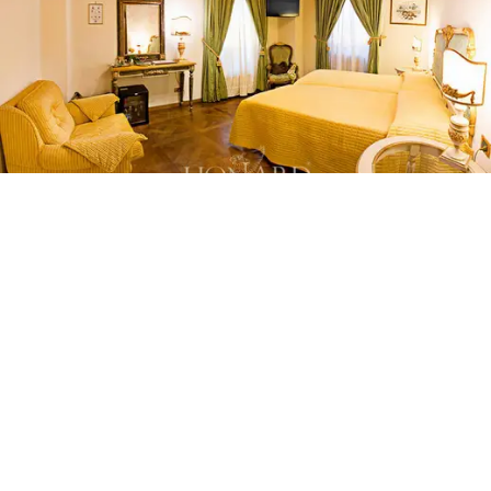
Hotelli sulautuu harmonisesti Luccan
kaupunkiympäristöön avautuen
parvekkeilla ja
terasseilla
ulos, jotka mahdollistavat kaupungin
kattojen ihailun toiselta puolen, Toscanan kukkuloiden ja
upean ympäröivän maiseman niin pitkälle kuin silmä
kantaa.
Tämä myytävänä boutique-majoituspaikka
etuoikeutetulla paikalla Luccan historiallisessa
keskustassa on ihanteellinen lähtökohta kaupungista
nauttimiseen ja sen piilotettujen aarteiden löytämiseen,
mutta myös
koko alueen kauneuden tutkimiseen,
sillä Firenze on vain lyhyen matkan päässä. Versilian
meri vielä lähempänä.