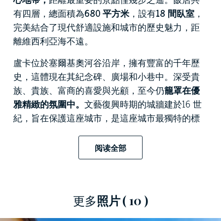
有四層，總面積為
680 平方米
，設有
18 間臥室
，
完美結合了現代舒適設施和城市的歷史魅力，距
離維西利亞海不遠。
盧卡位於塞爾基奧河谷沿岸，擁有豐富的千年歷
史，這體現在其紀念碑、廣場和小巷中。深受貴
族、貴族、富商的喜愛與光顧，至今仍
籠罩在優
雅精緻的氛圍中。
文藝復興時期的城牆建於16 世
紀，旨在保護這座城市，是這座城市最獨特的標
誌之一，為那些想要這樣做的人提供了沿著4 公里
長的路線進行迷人而輕鬆的漫步的可能性。圓形
阅读全部
劇場廣場 (Piazza dell'Anfiteatro) 的橢圓形讓人想起
古羅馬圓形劇場，是城市的心臟地帶，周圍遍布
特色咖啡館、餐廳和商店。
更多
照片
( 10 )
這座
待售住宿設施
環境
優美，位於一棟
歷史悠久