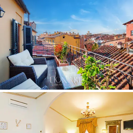
的建築
內，其地基可追溯至羅馬帝國，1800 年之
前一直用作女學生的寄宿學校。一切舒適感。
這間待售飯店
分佈在多個樓層，內部空間面積為
680 平方公尺
。一樓是歡迎的入口大廳以及休息
室和咖啡廳，以
高高的天花板和原始的裸露橫梁
為主。 18間臥室——包括
雙人房、三人房、四人
房
和全景套房
——配備了各種舒適設施。美學品
味讓人想起
高貴的盧凱斯風格
，並以古老的鑲木
地板裝飾，而浴室、走廊和其他房間則採用當地
珍貴的大理石和石材。
飯店與盧卡的城市環境和諧地融為一體，設有向
外開放的
陽台和露台
，讓您可以從另一側欣賞城
市的屋頂、托斯卡納山丘以及
一望無際的周圍奇
妙景觀。
這間待售的精品住宿位於盧卡歷史中心的優越位