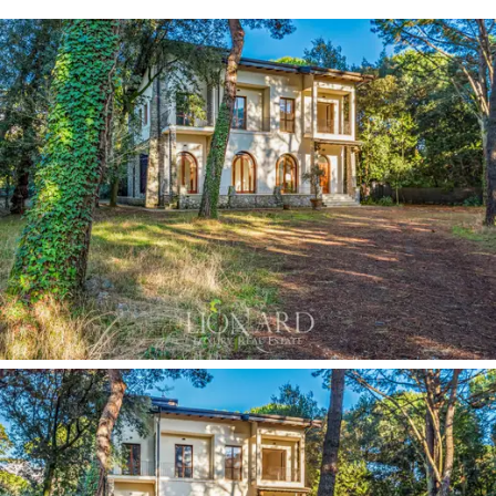
de madera y hierro forjado, donde está situada la zona
noche, que alberga cuatro dormitorios matrimoniales
con baño en suite, de los cuales uno tiene vestidor
privado y un balcón con vista al jardín: el entrepiso tiene
un dormitorio con baño, dedicado al personal de
servicio.
En el sótano se encuentra la zona wellness con sauna y
baño turco y un área relax, más el lavadero.
La
villa de lujo
en
venta
en
Marina di Massa
se
completa con la posibilidad de realizar dentro del
parque una piscina con la modalidad de nado contra la
corriente y una piscina con jacuzzi con zona solarium