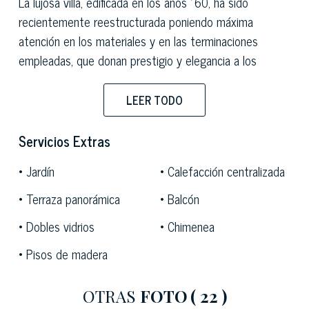
La lujosa villa, edificada en los años ´60, ha sido
recientemente reestructurada poniendo máxima
atención en los materiales y en las terminaciones
empleadas, que donan prestigio y elegancia a los
ambientes.
LEER TODO
Desarrollada en dos niveles más sótano, el inmueble
Servicios Extras
tiene una superficie interna de 450m2; en la planta baja
Jardín
Calefacción centralizada
hay una amplia zona de día embellecida con
espléndidos pisos de mármol blanco de Carrara y
Terraza panorámica
Balcón
ambientes luminosos gracias a las amplias vidrieras por
Dobles vidrios
Chimenea
las que es posible acceder al jardín.
Pisos de madera
OTRAS
FOTO
( 22 )
Se accede a la primera planta por una señorial escalera