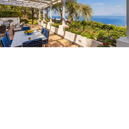
Este espacio se puede transformar fácilmente en
residencia para las visitas.
Una
villa de gran encanto
en la isla de
Capri
, en Italia,
ideal para quien desea vivir en uno de los lugares más
exclusivos del mundo, desde siempre asociado al
turismo de élite, sin renunciar a la privacidad y a un
contexto natural sin igual.