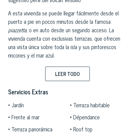
A esta vivienda se puede llegar fácilmente desde el
puerto a pie en pocos minutos desde la famosa
piazzetta
, o en auto desde un segundo acceso. La
vivienda cuenta con exclusivas terrazas, que ofrecen
una vista única sobre toda la isla y sus pintorescos
rincones y el mar azul.
El fabuloso jardín privado que rodea a la villa es un
LEER TODO
triunfo de perfumes y colores típicos de esta tierra,
enriquecido por limoneros, arbustos de rosas y de
Servicios Extras
lavanda, con majestuosos olivos que nos regalan zonas
de sombra e indiscutida privacidad.
Jardín
Terraza habitable
Edificada por voluntad del pintor y poeta simbolista
Frente al mar
Dépendance
estadounidense Elihu Vedder entre 1900 y 1903, la
Terraza panorámica
Roof top
propiedad es un inmueble de época en típico estilo