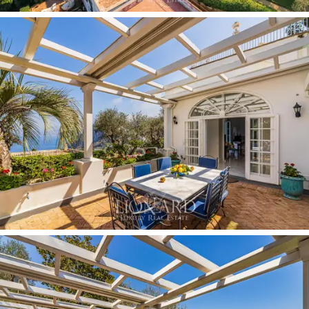
extraordinariamente luminosa gracias a los altos techos
abovedados y a las amplias vidrieras que se abren al
verde del jardín y hacia el mar. Sigue una cocina y un
baño de servicio. A los lados de la zona de día, las dos
grandes terrazas están completamente equipadas para
transcurrir momentos del día en comodidad. Una
tercera terraza panorámica se desarrolla en el techo de
la villa: desde aquí, la vista se abre a toda la isla.
La zona noche, accesible también desde el jardín a
través de puertas ventanas, comprende dos
habitaciones matrimoniales, cada una con baño en suite.
Al lado de la villa señorial, inmersa con gracia en el
verde del jardín, encontramos una dépendance
actualmente utilizada como zona spa, embellecida por
revestimientos en mosaico y dotada de baño propio.