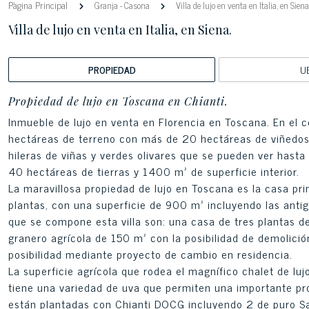
Pàgina Principal
Granja
-
Casona
Villa de lujo en venta en Italia, en Siena
Villa de lujo en venta en Italia, en Siena.
PROPIEDAD
U
Propiedad de lujo en Toscana en Chianti.
Inmueble de lujo en venta en Florencia en Toscana. En el c
hectáreas de terreno con más de 20 hectáreas de viñedos y 
hileras de viñas y verdes olivares que se pueden ver hasta d
40 hectáreas de tierras y 1400 m² de superficie interior.
La maravillosa propiedad de lujo en Toscana es la casa princ
plantas, con una superficie de 900 m² incluyendo las anti
que se compone esta villa son: una casa de tres plantas d
granero agrícola de 150 m² con la posibilidad de demolició
posibilidad mediante proyecto de cambio en residencia.
La superficie agrícola que rodea el magnífico chalet de lu
tiene una variedad de uva que permiten una importante pro
están plantadas con Chianti DOCG incluyendo 2 de puro Sa