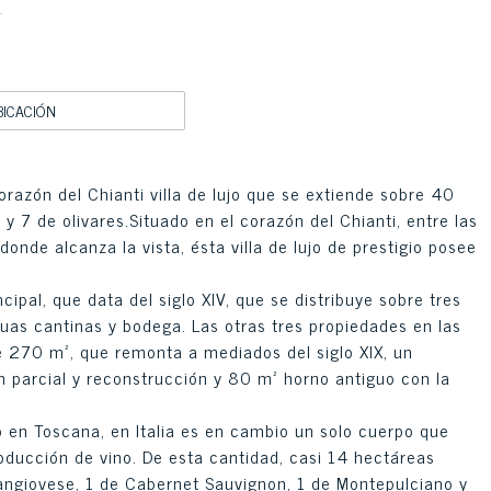
.
BICACIÓN
orazón del Chianti villa de lujo que se extiende sobre 40
7 de olivares.Situado en el corazón del Chianti, entre las
onde alcanza la vista, ésta villa de lujo de prestigio posee
ipal, que data del siglo XIV, que se distribuye sobre tres
guas cantinas y bodega. Las otras tres propiedades en las
e 270 m², que remonta a mediados del siglo XIX, un
n parcial y reconstrucción y 80 m² horno antiguo con la
jo en Toscana, en Italia es en cambio un solo cuerpo que
ducción de vino. De esta cantidad, casi 14 hectáreas
ngiovese, 1 de Cabernet Sauvignon, 1 de Montepulciano y