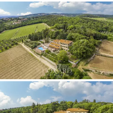
se vuelve aún más íntimo y recogido. A un lado de la
piscina, el jardín de rosas florece en un triunfo de
colores y aromas embriagadores.
Desde aquí se accede a las 18 habitaciones de la casa
señorial con vistas al jardín ya los viñedos, cada una de
las cuales se caracteriza por un toque muy personal,
finamente decoradas con muebles de época y
adornadas con techos con vigas de madera, según el
gusto tradicional toscano.
Las habitaciones más amplias se ubican en las antiguas
caballerizas, a tan solo cien metros del cuerpo principal
del hotel, junto a numerosos espacios acogedores