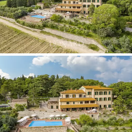
pensados ​​para momentos de ocio compartido. La
relajación continúa en la espléndida terraza panorámica
junto a la piscina, ideal para aperitivos exclusivos.
Una propiedad de gran encanto histórico, ideal para
quien sueña con una residencia privada en el corazón
del Chianti Classico o para quien pretende llevar a cabo
un negocio de hospitalidad bien establecido también
como lugar para eventos privados, gracias a la
presencia de una capilla privada para ceremonias.