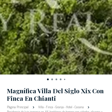
Magnífica Villa Del Siglo Xix Con
Finca En Chianti
Pàgina Principal
Villa
-
Finca
-
Granja
-
Hotel
-
Casona
Residencia de lujo inmersa en 46 hectáreas de terreno con viñedos, olivares y