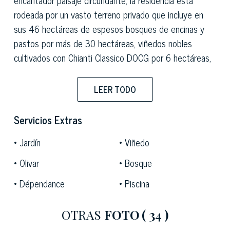
rodeada por un vasto terreno privado que incluye en
sus 46 hectáreas de espesos bosques de encinas y
pastos por más de 30 hectáreas, viñedos nobles
cultivados con Chianti Classico DOCG por 6 hectáreas,
con una producción de hasta 60.000 botellas, y 800
olivos en tres hectáreas, para una producción de unas
LEER TODO
mil botellas de aceite de oliva virgen extra.
Servicios Extras
Jardín
Viñedo
Un maravilloso jardín de 5.000 m2 rodea la casa de
vegetación, dotándola de espacios perfectamente
Olivar
Bosque
acondicionados para disfrutar de la temporada estival
Dépendance
Piscina
con total comodidad. La vista desde la espléndida zona
de la piscina contempla un paisaje de incomparable
OTRAS
FOTO
( 34 )
belleza, en particular al atardecer, cuando el ambiente