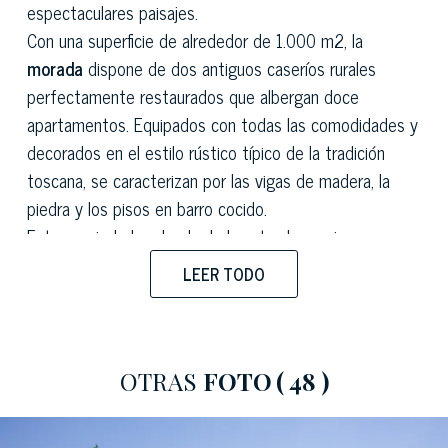
espectaculares paisajes.
Con una superficie de alrededor de 1.000 m2, la
morada
dispone de dos antiguos caseríos rurales
perfectamente restaurados que albergan doce
apartamentos. Equipados con todas las comodidades y
decorados en el estilo rústico típico de la tradición
toscana, se caracterizan por las vigas de madera, la
piedra y los pisos en barro cocido.
Esta propiedad, rodeada de la naturaleza e inmersa en
un gran y exuberante parque adyacente a ella, cuenta
LEER TODO
también con terrenos cultivados con olivos y vides que
producen aún hoy un aceite y un vino biológico de
altísima calidad.
Siempre en la parte externa está presente una
OTRAS
FOTO
( 48 )
bellísima piscina equipada, lugar perfecto para relajarse
por las tardes. Para los amantes del deporte hay