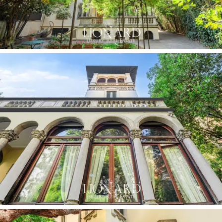
la vivienda en la planta baja, donde se desarrollan las
zonas de estar con un gran salón triple, cocina, zona de
estudio y baño de visitas. Desde el primer nivel se
puede optar por acceder a los otros tres pisos a
través de las escaleras o del ascensor interno, que da
servicio a los cuatro pisos más altos en total, mientras
que al sótano se accede bajando las escaleras desde el
pasillo principal: dedicado a un pequeño spa privado con
piscina interna,
el sótano también alberga un histórico
búnker antiaéreo, así como algunos trasteros y varias
habitaciones, servidas por un baño.
En las plantas superiores se encuentra la zona de
noche, compuesta por tres dormitorios con dos baños
en el primer piso, junto a un segundo salón con cocina y