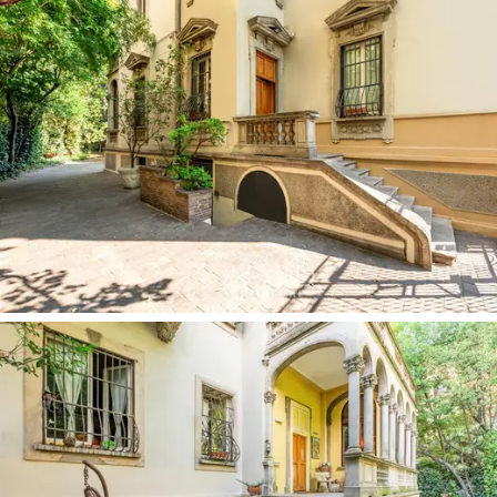
terraza, y dos dormitorios estudio más con baños y
vestidores en el segundo piso, también caracterizados
por la presencia de una espléndida terraza. En el tercer
y último nivel se accede a la característica torre
panorámica que corona la arquitectura de la
espectacular casa.
La excelente luminosidad en todas las estancias la
ofrecen grandes ventanales y exclusivos respiraderos
exteriores, mientras que el silencio se debe al contexto
íntimo e íntimo en el que se encuentra, dentro de un
jardín privado.