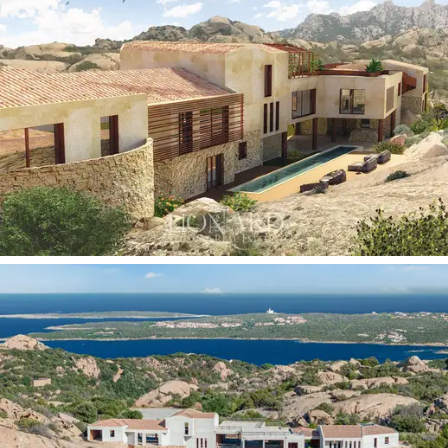
160 m2. La primera planta, con una superficie de 73
m2, alberga una zona de estar y de dormir y espacios
adicionales con vistas al exterior a lo largo de más de
200 m2. Las amplias habitaciones dobles tienen
vestidor y baño privado. La planta sótano cuenta con
una
zona de SPA
y gimnasio de 124 m2, una zona de
noche de 187 m2, una
zona de servicio
con dormitorio,
baño, lavadero además de bodega y trasteros.
En el exterior, dos piscinas perfilan rincones de
perfecto relax, flanqueadas por un solárium y una zona
de barbacoa.
Una impresionante piscina
está situada
en la parte delantera con
vistas al mar
, mientras que
la otra está situada en la parte trasera con vistas a
las montañas
, lo que permite vislumbrar la variedad del