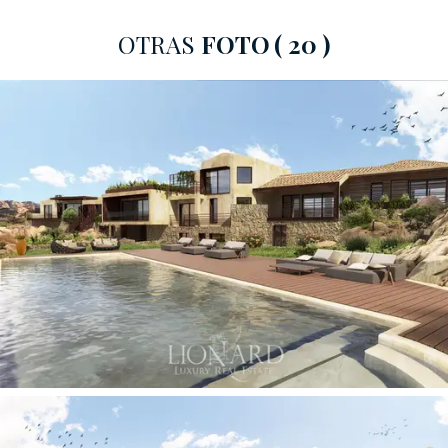
Esta espléndida residencia en construcción es una
obra
maestra de diseño moderno y luminoso
,
OTRAS
FOTO
( 20 )
perfectamente integrada con el matorral mediterráneo
circundante. Accesible desde la carretera principal, la
villa se encuentra en la colina y tiene cinco entradas,
tres de las cuales son peatonales y dos caminos de
acceso que conducen a pérgolas con plazas de
aparcamiento cubiertas.
La residencia consta de
dos edificios conectados
por
largas habitaciones comunicadas, que ofrecen una vista
impresionante del mar que se vuelve más hermosa con
cada piso. La planta baja, con una superficie de 497
m2, alberga una zona de estar y dormitorio, enriquecida
con balcones, terrazas y logias para un total de más de