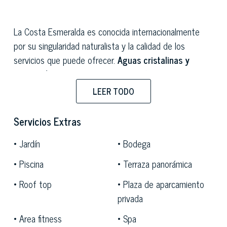
La Costa Esmeralda es conocida internacionalmente
por su singularidad naturalista y la calidad de los
servicios que puede ofrecer.
Aguas cristalinas y
playas vírgenes
crean un entorno idílico combinado
con una amplia variedad de
servicios capaces de
LEER TODO
satisfacer hasta los gustos más refinados.
La
presencia de residencias de lujo, clubes náuticos,
Servicios Extras
boutiques de alta costura, restaurantes estrella y una
Jardín
Bodega
animada vida nocturna hacen de esta zona un destino
único en el mundo, destino favorito de celebridades y
Piscina
Terraza panorámica
destacadas personalidades internacionales, que buscan
Roof top
Plaza de aparcamiento
la excelencia y el lujo en un contexto paradisíaco.
privada
Area fitness
Spa