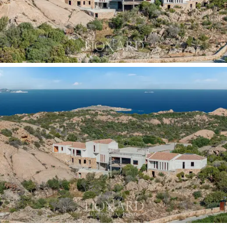
territorio de Gallura. En general, el proyecto
arquitectónico ofrece espacios bien diseñados y una
división armoniosa entre interior y exterior, con grandes
terrazas panorámicas con vistas al hermoso paisaje
circundante. La propiedad incluye 4 estacionamientos
techados y 2 estacionamientos con
torre de carga
eléctrica
y grupo electrógeno instalado para garantizar
siempre el suministro de energía incluso en caso de
fallas o malos servicios de la red pública.
Esta villa de lujo en venta surge como una
oportunidad
extraordinaria
en el prestigioso entorno de la Costa
Esmeralda, con una posición destacada cerca de Porto
Cervo y a pocos pasos de la espléndida costa.
Su
condición de edificio en construcción también