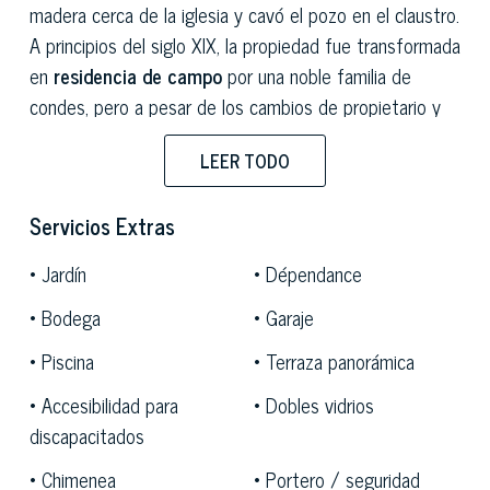
madera cerca de la iglesia y cavó el pozo en el claustro.
A principios del siglo XIX, la propiedad fue transformada
en
residencia de campo
por una noble familia de
condes, pero a pesar de los cambios de propietario y
las diversas modernizaciones, la residencia ha
LEER TODO
conservado el ambiente tranquilo y acogedor típico de
los lugares de culto y meditación.
Servicios Extras
El interior de la propiedad tiene aproximadamente
Jardín
Dépendance
4200 metros cuadrados
; en su interior, hay
38
habitaciones
equipadas con todas las comodidades,
Bodega
Garaje
mobiliario refinado y valiosos elementos históricos. Las
Piscina
Terraza panorámica
suites,
seis de las cuales cuentan con bañera de
hidromasaje, lucen muebles de época, camas de hierro
Accesibilidad para
Dobles vidrios
forjado y finas alfombras persas. El antiguo refectorio
discapacitados
se ha convertido en un acogedor
restaurante,
Chimenea
Portero / seguridad