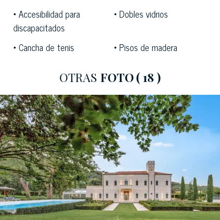
materiales exquisitos en todas partes. Los amplios
Accesibilidad para
Dobles vidrios
ventanales y el invernadero de acero y cristal,
discapacitados
perfectamente integrados en la histórica fachada,
Cancha de tenis
Pisos de madera
crean una fluida relación entre el interior y la naturaleza,
proporcionando luz, transparencia y vistas siempre
OTRAS
FOTO
( 18 )
cambiantes del parque. La zona de estar consta de
espectaculares salones, una chimenea de piedra, una
moderna cocina con isla central y un amplio comedor
con vistas al invernadero y al jardín italiano. En la planta
superior se encuentran
ocho dormitorios,
cada uno con
baño en suite y vestidor, lo que garantiza la máxima
privacidad y habitabilidad, incluso para familias
numerosas o para quienes deseen recibir invitados con
estilo.
En el exterior, el monumental parque ofrece espacios