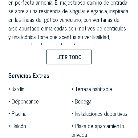
en perfecta armonía. El majestuoso camino de entrada
se abre a una residencia de singular elegancia, inspirada
en las líneas del gótico veneciano, con ventanas de
arco apuntado enmarcadas con motivos de dentículos
y una icónica torre que acentúa su verticalidad,
evocando la nobleza de las antiguas residencias
venecianas.
LEER TODO
La villa principal se extiende sobre dos plantas
Servicios Extras
principales, con una superficie interior de más de
770
metros cuadrados neto
s, más áticos, un elegante
Jardín
Terraza habitable
anexo de
95 metros cuadrados
, cuartos de servicio,
Dépendance
Bodega
espacios auxiliares y terrazas, para una superficie
habitable total de aproximadamente
1 346 metros
Piscina
Instalaciones deportivas
cuadrados.
Los interiores son una obra maestra de
Balcón
Plaza de aparcamiento
restauración y diseño: espacios amplios, techos altos
privada
con vigas a la vista, suelos de roble en espiga y