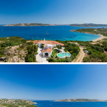
que rodean la propiedad, que incluye un pórtico externo
con comedor y horno de leña, terrazas perimetrales con
tumbonas y una azotea panorámica.
Construida según el gusto local tradicional, la estructura
recuerda en el estilo arquitectónico las construcciones
más bellas de Porto Rafael. En sus 300 metros
cuadrados interiores, el gran salón representa el
verdadero corazón palpitante, con grandes ventanales
panorámicos que enmarcan el azul del mar y una
característica chimenea de piedra. Continúa con un
comedor y la cocina. La zona de noche incluye tres
dormitorios con baños en suite, así como otra
habitación, actualmente utilizada como despensa con
garaje, que debido a su acceso independiente desde el