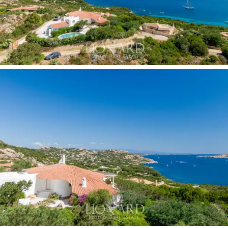
exterior es muy adecuada para albergar una suite con
baño.
La reciente renovación, que se llevó a cabo respetando
las características arquitectónicas originales, ha
enriquecido la residencia con todas las ventajas
deseables, diseñada para vivir la Costa Esmeralda
durante todo el año.