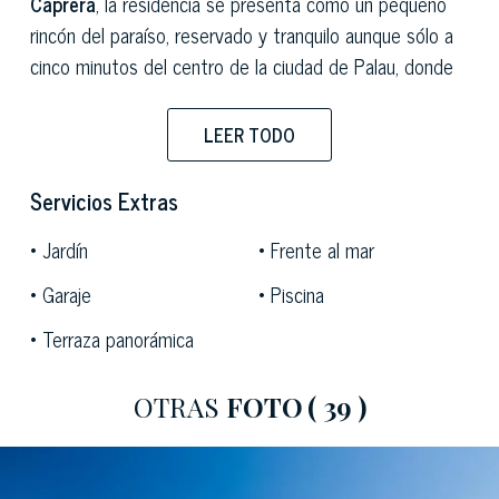
Caprera
, la residencia se presenta como un pequeño
rincón del paraíso, reservado y tranquilo aunque sólo a
cinco minutos del centro de la ciudad de Palau, donde
la distancia con las villas de la mismo contexto
residencial acentúa el excepcional ambiente de
LEER TODO
privacidad que se respira, brindado por un gran jardín de
2.000 m2. En los amplios espacios exteriores,
Servicios Extras
perfectamente equipados para disfrutar del máximo
Jardín
Frente al mar
confort en cualquier momento del día, una espléndida
piscina de reciente construcción se integra en el
Garaje
Piscina
sugerente entorno verde del matorral mediterráneo
Terraza panorámica
más frondoso.
OTRAS
FOTO
( 39 )
Con vistas al área de la piscina, la terraza con
tumbonas es solo una de las muchas áreas al aire libre