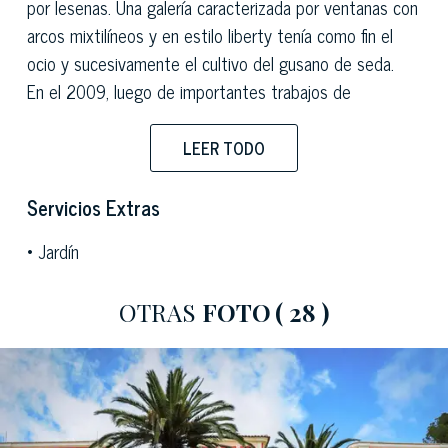
por lesenas. Una galería caracterizada por ventanas con
arcos mixtilíneos y en estilo liberty tenía como fin el
ocio y sucesivamente el cultivo del gusano de seda.
En el 2009, luego de importantes trabajos de
reestructuración, a la propiedad le ha sido devuelto su
antiguo esplendor y fue transformada en un lugar para
LEER TODO
realizar eventos, convenios y un restaurante.
En su interior el inmueble contiene refinados salones
Servicios Extras
nobiliarios de reuniones ricamente afrescados y
Jardín
decorados en donde tienen lugar muestras, ceremonias
y banquetes.
OTRAS
FOTO
( 28 )
Externamente, un jardín de unos 4.500 m2 rodea a
todo el palacio, embellecido con palmeras, senderos
adoquinados y deliciosas áreas para el relax donde
poder leer un buen libro en compañía de un buen café.