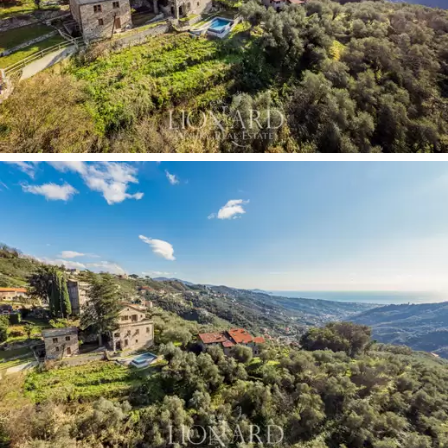
En sus 700 metros cuadrados, el castillo acoge
ambientes de gran elegancia y encanto, gracias a la
riqueza de preciosos muebles antiguos en perfecto
estilo rústico. La parte residencial del inmueble está
flanqueada por una parte dedicada a la hostelería, con
cinco dormitorios amueblados con finos detalles
característicos de la época. Las áreas dedicadas a la
convivencia se dividen en una gran cocina equipada con
horno de leña con una taberna adyacente con chimenea
y una segunda cocina con comedor de servicio, así
como una sala de estar con chimenea. La gran terraza
habitable en el piso del dormitorio es espléndida,
perfecta para disfrutar de la hermosa vista del mar de