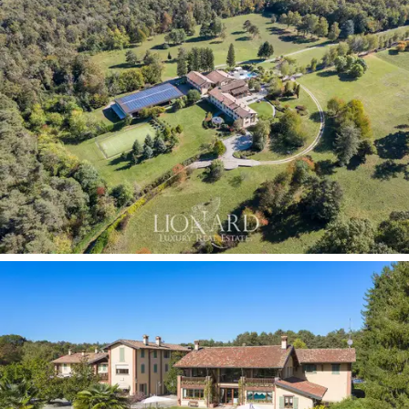
En el semisótano también están los cuartos técnicos y
la bodega para los vinos.
Frente al edificio principal hay un club house de dos
pisos: en la planta baja hay una gran sala de estar con
una histórica chimenea, la zona comedor y el área bar,
ideal para pasar agradables momentos en compañía. En
la primera planta hay otro salón.
La
residencia de lujo
está rodeada de veinte
hectáreas de parque en cuyo interior hay una
fantástica piscina, además de otras quince hectáreas