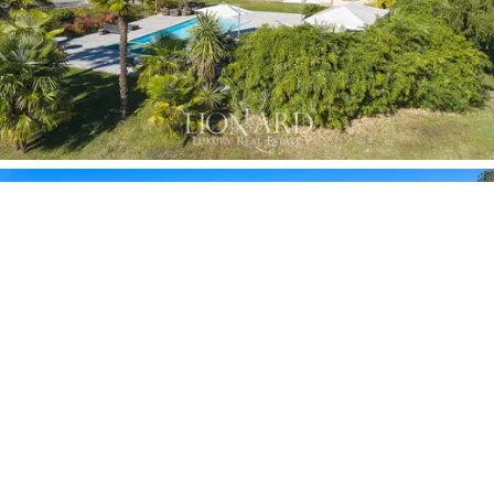
de bosque de propiedad.
Personalizan este
inmueble de lujo
en Italia un gran
paddock, una cancha de tenis, un área barbacoa y un
amplio aparcamiento custodiado para varios autos,
además del espacio para poder hacer aterrizar un
helicóptero.