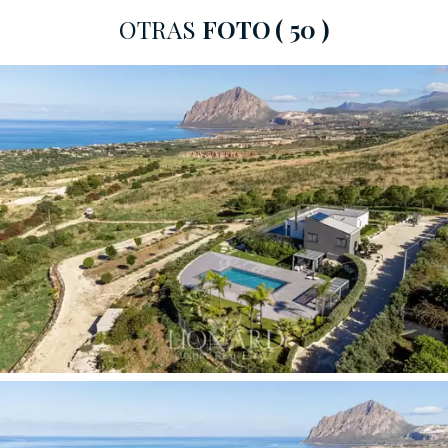
de vidrio que conducen a la
terraza panorámica
a la
OTRAS
FOTO
( 50 )
que también se puede acceder desde el exterior a
través de la escalera que conduce desde el área de la
piscina.
Continuando en la zona de día encontramos un gran
salón, una sala de estar y una moderna cocina equipada
con todo el equipamiento necesario. Dos habitaciones
dobles y dos baños completan la planta.
La planta inferior alberga una segunda
cocina moderna
con acceso directo a la piscina, un amplio salón, una
sala de estudio, un dormitorio doble y dos baños.