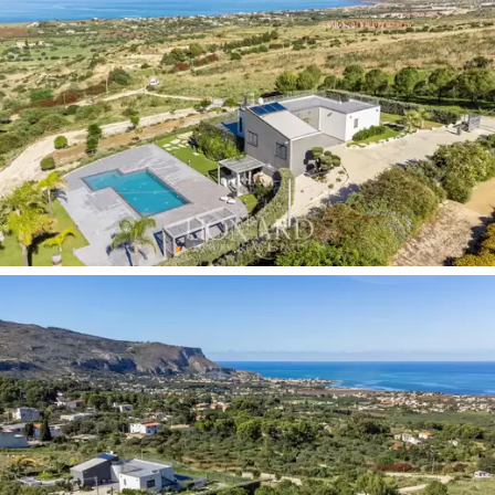
Los
finos acabados
, el estilo moderno de la
arquitectura y el diseño contemporáneo hacen que la
villa sea verdaderamente única en toda la zona.
Esta encantadora propiedad es ideal para alejarse de la
ciudad y disfrutar de todo lo que el mar, la vista y el
ambiente mediterráneo tienen el placer de ofrecer.