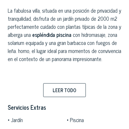
La fabulosa villa, situada en una posición de privacidad y
tranquilidad, disfruta de un jardín privado de 2000 m2
perfectamente cuidado con plantas típicas de la zona y
alberga una
espléndida piscina
con hidromasaje, zona
solarium equipada y una gran barbacoa con fuegos de
leña. horno, el lugar ideal para momentos de convivencia
en el contexto de un panorama impresionante.
La maravillosa propiedad se distribuye en dos niveles y
LEER TODO
mide alrededor de 300 metros cuadrados.
Servicios Extras
La entrada, ubicada en el nivel superior, conduce a una
Jardín
Piscina
hermosa sala de estar de espacio abierto con ventanas