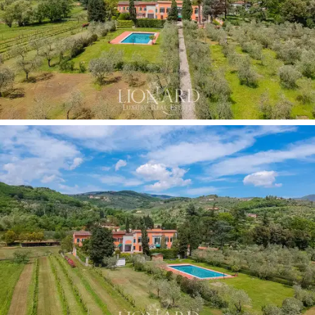
típicamente "a la italiana", alrededor de 22 hectáreas de
terreno y una piscina inmersa entre los olivos,
verdadero oasis de relax en total privacidad. Los
cultivos incluyen, además del olivar, árboles frutales, un
pequeño viñedo y un huerto.