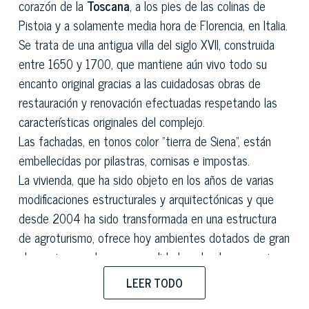
corazón de la
Toscana
, a los pies de las colinas de
Pistoia y a solamente media hora de Florencia, en Italia.
Se trata de una antigua villa del siglo XVII, construida
entre 1650 y 1700, que mantiene aún vivo todo su
encanto original gracias a las cuidadosas obras de
restauración y renovación efectuadas respetando las
características originales del complejo.
Las fachadas, en tonos color "tierra de Siena", están
embellecidas por pilastras, cornisas e impostas.
La vivienda, que ha sido objeto en los años de varias
modificaciones estructurales y arquitectónicas y que
desde 2004 ha sido transformada en una estructura
de agroturismo, ofrece hoy ambientes dotados de gran
elegancia y modernas comodidades, donde se respira
una atmósfera señorial pero acogedora.
LEER TODO
Cerca de la cancela de entrada, del lado izquierdo del