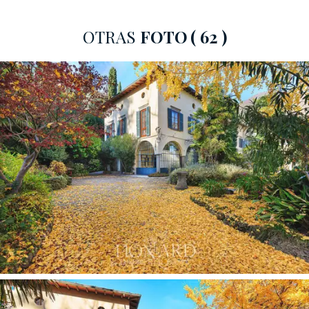
Distribuido en tres plantas y con grandes terrazas
panorámicas con vistas al lago, cuenta con un total de
OTRAS
FOTO
( 62 )
nueve dormitorios existentes, además de la posibilidad
de crear otros adicionales, y seis baños. Por lo tanto, la
propiedad es ideal tanto como residencia privada de
lujo como como estructura de alojamiento. En la parte
trasera, al borde del jardín botánico, se añade un anexo
de 135 m2 distribuidos en dos plantas. La estructura,
de piedra con tejado de madera y tejas originales, se
utiliza actualmente como almacén y depósito de
herramientas. Inmediatamente debajo también hay un
antiguo tanque de almacenamiento de agua, alimentado
por el manantial natural de la propiedad que forma toda
una red de pequeños cursos de agua.