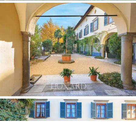
independiente, encontramos diversas bodegas y
almacenes.
La altura de los techos, que supera los tres metros y
medio, afecta también a la primera planta, a la que se
accede a través de una magnífica escalera de piedra
local y dividida en salón, dos despachos, biblioteca con
sala de lectura, cinco dormitorios, dos baños y un
espléndido porche con terraza con vistas al lago y al
jardín.
En el ático del segundo piso, las habitaciones
actualmente existentes podrían reorganizarse para dar
cabida a dormitorios y baños adicionales para la villa.