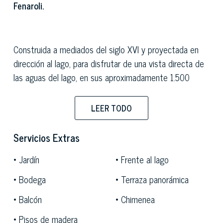
Fenaroli.
Construida a mediados del siglo XVI y proyectada en
dirección al lago, para disfrutar de una vista directa de
las aguas del lago, en sus aproximadamente 1.500
metros cuadrados de interior la villa principal conserva
intactos todos los elementos y acabados típicos de la
LEER TODO
residencias nobles de la época, entre ellas cuyos
grandes salones con altos techos abovedados con
Servicios Extras
frescos, suelos de terracota originales, vigas de
Jardín
Frente al lago
madera, auténticas chimeneas de piedra y grandes
ventanales de cristal iluminan las habitaciones y
Bodega
Terraza panorámica
ofrecen una espléndida vista al lago Iseo.
Balcón
Chimenea
Pisos de madera