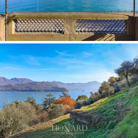
de Lombardía, incluyendo bambú, alcanfor, secuoya
gigante y ginkgo biloba.
La prestigiosa villa, de cinco dormitorios y tres baños,
data de mediados del siglo XVI y es un edificio de tres
plantas remodelado y modificado durante el siglo XVIII,
adquiriendo su aspecto actual.
La planta baja se caracteriza por techos altos que
alcanzan los 3,6 metros: aquí hay tres grandes salones
con una espléndida terraza exterior, una cocina con
despensa y un baño. Entre las dependencias de servicio
de la planta, también dotadas de acceso