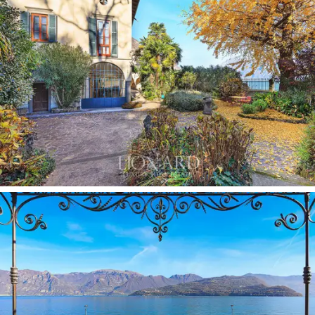
Toda la propiedad está protegida por un muro
delimitador que encierra un patio pavimentado con
terracota y grava en la parte delantera, mientras que
en la parte trasera del edificio hay un encantador jardín
botánico con plantas raras y exóticas, atravesado por
pintorescos senderos pavimentados, que se extiende
por A lo largo de dos hectáreas, senderos delimitados
por muros de piedra y sugerentes acantilados con
cascadas.
Diseñado por el botánico y agrónomo Luigi Fenaroli
(1899 – 1980), que experimentó por primera vez con la
posibilidad de cultivar kiwis en Italia en este jardín, el
parque alberga plantas exóticas particulares de varios
rincones del mundo que no crecen en ningún otro zona