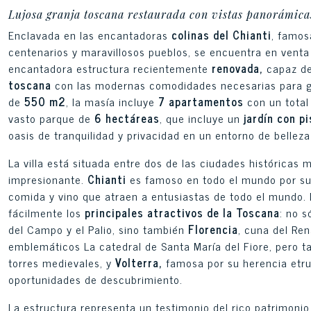
Lujosa granja toscana restaurada con vistas panorámica
Enclavada en las encantadoras
colinas del Chianti
, famos
centenarios y maravillosos pueblos, se encuentra en vent
encantadora estructura recientemente
renovada,
capaz de
toscana
con las modernas comodidades necesarias para gar
de
550 m2
, la masía incluye
7 apartamentos
con un tota
vasto parque de
6 hectáreas
, que incluye un
jardín con p
oasis de tranquilidad y privacidad en un entorno de bellez
La villa está situada entre dos de las ciudades históricas 
impresionante.
Chianti
es famoso en todo el mundo por su 
comida y vino que atraen a entusiastas de todo el mundo. 
fácilmente los
principales atractivos de la Toscana
: no s
del Campo y el Palio, sino también
Florencia
, cuna del Ren
emblemáticos La catedral de Santa María del Fiore, pero 
torres medievales, y
Volterra,
famosa por su herencia etru
oportunidades de descubrimiento.
La estructura representa un testimonio del rico patrimonio 