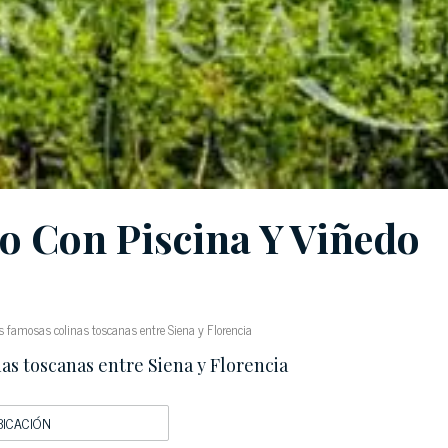
o Con Piscina Y Viñedo
 famosas colinas toscanas entre Siena y Florencia
as toscanas entre Siena y Florencia
BICACIÓN