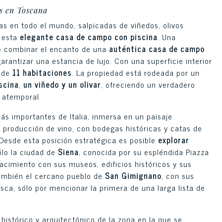
s en Toscana
as en todo el mundo, salpicadas de viñedos, olivos
a esta
elegante casa de campo con piscina
. Una
 combinar el encanto de una
auténtica casa de campo
antizar una estancia de lujo. Con una superficie interior
l de
11 habitaciones
. La propiedad está rodeada por un
iscina
,
un viñedo y un olivar
, ofreciendo un verdadero
a atemporal.
más importantes de Italia, inmersa en un paisaje
producción de vino, con bodegas históricas y catas de
Desde esta posición estratégica es posible
explorar
ólo la ciudad de
Siena
, conocida por su espléndida Piazza
acimiento con sus museos, edificios históricos y sus
también el cercano pueblo de
San Gimignano
, con sus
sca, sólo por mencionar la primera de una larga lista de
histórico y arquitectónico de la zona en la que se