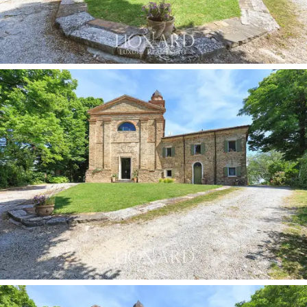
espléndida terraza panorámica y al jardín, además de a
la ex casa parroquial subdividida en dos apartamentos
independientes, que se pueden reunir si es necesario.
El primer apartamento está compuesto por sala de
estar, cocina comedor, dos dormitorios y dos baños,
mientras que el segundo alberga cocina comedor con
acceso a una terraza panorámica, sala de estar,
dormitorio y baño.
Una segunda unidad, rodeada de terrazas y jardín,
comprende sala de estar, cocina comedor, dos
dormitorios y dos baños.