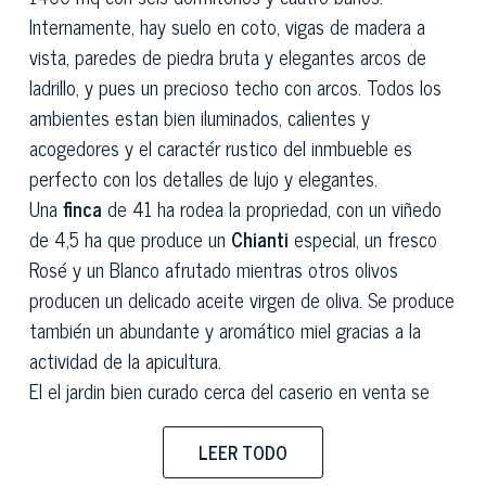
Internamente, hay suelo en coto, vigas de madera a
vista, paredes de piedra bruta y elegantes arcos de
ladrillo, y pues un precioso techo con arcos. Todos los
ambientes estan bien iluminados, calientes y
acogedores y el caractér rustico del inmbueble es
perfecto con los detalles de lujo y elegantes.
Una
finca
de 41 ha rodea la propriedad, con un viñedo
de 4,5 ha que produce un
Chianti
especial, un fresco
Rosé y un Blanco afrutado mientras otros olivos
producen un delicado aceite virgen de oliva. Se produce
también un abundante y aromático miel gracias a la
actividad de la apicultura.
El el jardin bien curado cerca del caserio en venta se
respira una atmósfera relajante tipica de la campaña
toscana, con una vista panoramica sin igual sobre la
LEER TODO
colinas, los bosques y los viñedos.