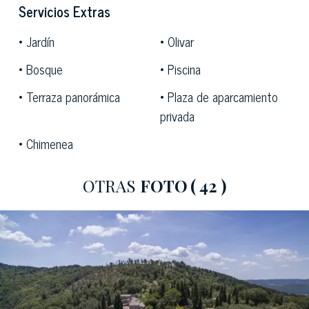
rodeada de un parque de 18 hectáreas en posición
Servicios Extras
panorámica que alberga una espléndida piscina con
Jardín
Olivar
bañera de hidromasaje y un bello gazebo donde pasar
momentos de relax bebiendo un buen drink.
Bosque
Piscina
En la parte exterior hay dos zonas donde es posible
Terraza panorámica
Plaza de aparcamiento
almorzar, una de ellas cubierta por una bellísima pérgola
privada
de madera con una gran mesa.
La ubicación es indudablemente una de las más
Chimenea
sugestivas del mundo: un escenario de postal abraza la
residencia, con bosques de encinas, robles y cipreses,
OTRAS
FOTO
( 42 )
extensiones de viñas y olivos, árboles frutales,
senderos de campo sin tráfico. Además, el centro de
Florencia
se encuentra a solamente 20 km de
distancia.