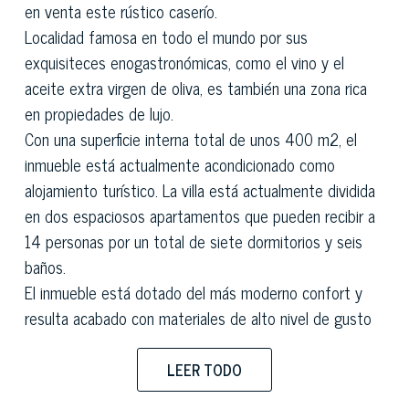
en venta este rústico caserío.
Localidad famosa en todo el mundo por sus
exquisiteces enogastronómicas, como el vino y el
aceite extra virgen de oliva, es también una zona rica
en propiedades de lujo.
Con una superficie interna total de unos 400 m2, el
inmueble está actualmente acondicionado como
alojamiento turístico. La villa está actualmente dividida
en dos espaciosos apartamentos que pueden recibir a
14 personas por un total de siete dormitorios y seis
baños.
El inmueble está dotado del más moderno confort y
resulta acabado con materiales de alto nivel de gusto
típicamente toscano con elementos típicos como los
ladrillos, las vigas a la vista y los pisos de barro cocido.
LEER TODO
La villa en Italia, completamente independiente, está